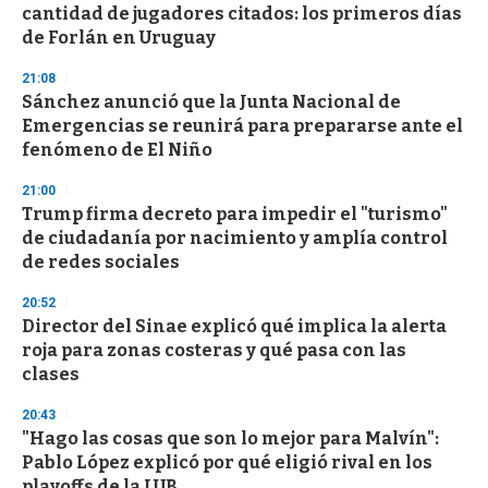
e
cantidad de jugadores citados: los primeros días
c
de Forlán en Uruguay
o
n
d
21:08
s
Sánchez anunció que la Junta Nacional de
Emergencias se reunirá para prepararse ante el
fenómeno de El Niño
21:00
Trump firma decreto para impedir el "turismo"
de ciudadanía por nacimiento y amplía control
de redes sociales
20:52
Director del Sinae explicó qué implica la alerta
roja para zonas costeras y qué pasa con las
clases
20:43
"Hago las cosas que son lo mejor para Malvín":
Pablo López explicó por qué eligió rival en los
playoffs de la LUB