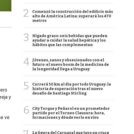
2
Comenzó la construcción del edificio más
alto de América Latina: superará los 470
metros
3
Hígado graso: seis bebidas que pueden
ayudar a cuidar la salud hepática y los
hábitos que las complementan
4
Jóvenes, sanos y obsesionados con el
futuro: el nuevo boom de la medicina de
la longevidad llega a Uruguay
5
Correrá 50 km al día por todo Uruguay: la
historia de superación tras el nuevo
tero
desafío de Santiago Stirling
reja y
6
City Torque y Peñarol en un prometedor
partido por el Torneo Clausura: hora,
se ve
formaciones y dónde verlo en vivo
La figura del Carnaval que tuvo un cruce