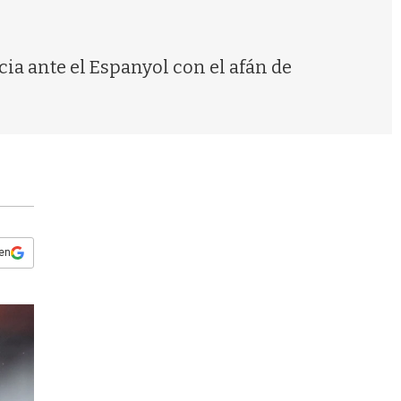
s
q
u
e
cia ante el Espanyol con el afán de
d
a
 en