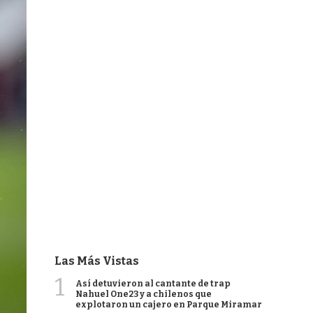
Las Más Vistas
1
Así detuvieron al cantante de trap
Nahuel One23 y a chilenos que
explotaron un cajero en Parque Miramar