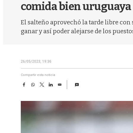
comida bien uruguaya
El salteño aprovechó la tarde libre con 
ganar y así poder alejarse de los puest
26/05/2023, 19:36
Compartir esta noticia
F
W
T
L
E
a
h
w
i
m
c
a
i
n
a
e
t
t
k
i
b
s
t
e
l
o
A
e
d
o
p
r
I
k
p
n