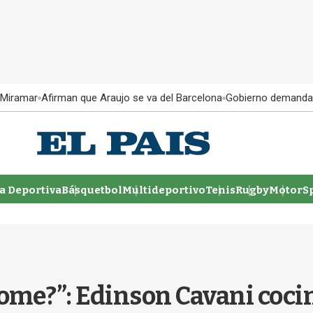
 Miramar
Afirman que Araujo se va del Barcelona
Gobierno demanda
 Deportiva
Básquetbol
Multideportivo
Tenis
Rugby
MotorSp
 come?”: Edinson Cavani coci