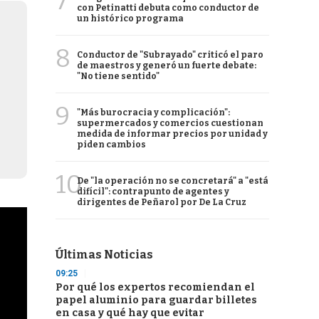
7
con Petinatti debuta como conductor de
un histórico programa
8
Conductor de "Subrayado" criticó el paro
de maestros y generó un fuerte debate:
"No tiene sentido"
9
"Más burocracia y complicación":
supermercados y comercios cuestionan
medida de informar precios por unidad y
piden cambios
10
De "la operación no se concretará" a "está
difícil": contrapunto de agentes y
dirigentes de Peñarol por De La Cruz
Últimas Noticias
09:25
Por qué los expertos recomiendan el
papel aluminio para guardar billetes
en casa y qué hay que evitar