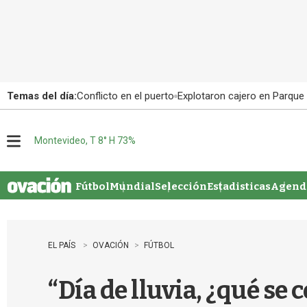
Temas del día:
Conflicto en el puerto
Explotaron cajero en Parque
Montevideo, T 8° H 73%
M
e
n
u
Fútbol
Mundial
Selección
Estadisticas
Agenda
EL PAÍS
OVACIÓN
FÚTBOL
“Día de lluvia, ¿qué se