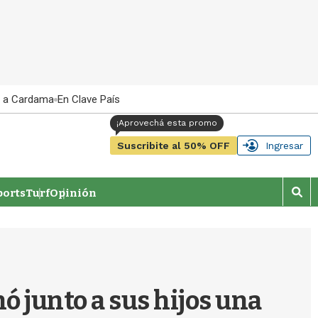
 a Cardama
En Clave País
Suscribite al 50% OFF
Ingresar
orts
Turf
Opinión
M
o
s
t
r
a
r
nó junto a sus hijos una
b
�