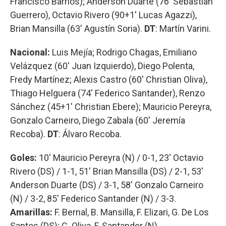
Francisco Barrios); Anderson Duarte (76' Sebastián
Guerrero), Octavio Rivero (90+1' Lucas Agazzi),
Brian Mansilla (63' Agustín Soria).
DT
: Martín Varini.
Nacional:
Luis Mejía; Rodrigo Chagas, Emiliano
Velázquez (60' Juan Izquierdo), Diego Polenta,
Fredy Martínez; Alexis Castro (60' Christian Oliva),
Thiago Helguera (74' Federico Santander), Renzo
Sánchez (45+1' Christian Ebere); Mauricio Pereyra,
Gonzalo Carneiro, Diego Zabala (60' Jeremía
Recoba).
DT
: Álvaro Recoba.
Goles:
10' Mauricio Pereyra (N) / 0-1, 23' Octavio
Rivero (DS) / 1-1, 51' Brian Mansilla (DS) / 2-1, 53'
Anderson Duarte (DS) / 3-1, 58' Gonzalo Carneiro
(N) / 3-2, 85' Federico Santander (N) / 3-3.
Amarillas:
F. Bernal, B. Mansilla, F. Elizari, G. De Los
Santos (DS); C. Oliva, F. Santander (N).