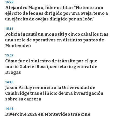
d
15:29
s
Alejandro Magno, líder militar: "No temo a un
ejército de leones dirigido por una oveja; temo a
un ejército de ovejas dirigido por un león"
15:11
Policía incautó un mono tití y cinco caballos tras
una serie de operativos en distintos puntos de
Montevideo
15:07
Cómo fue el siniestro de tránsito por el que
murió Gabriel Rossi, secretario general de
Drogas
14:43
Jason Arday renuncia a la Universidad de
Cambridge tras el inicio de una investigación
sobre su carrera
14:43
Divercine 2026 en Montevideo trae cine