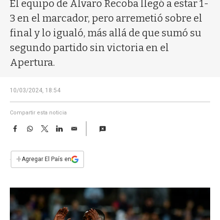
a
El equipo de Álvaro Recoba llegó a estar 1-
3 en el marcador, pero arremetió sobre el
final y lo igualó, más allá de que sumó su
segundo partido sin victoria en el
Apertura.
10/03/2024, 18:54
Compartir esta noticia
F
W
T
L
E
a
h
w
i
m
c
a
i
n
a
e
t
t
k
i
+
Agregar El País en
b
s
t
e
l
o
A
e
d
o
p
r
I
k
p
n