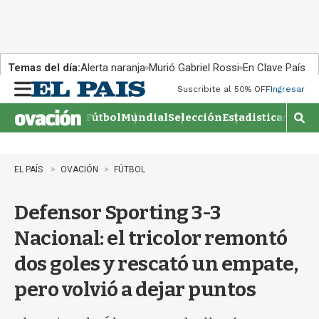
Temas del día:
Alerta naranja
Murió Gabriel Rossi
En Clave País
Suscribite al 50% OFF
Ingresar
M
e
Fútbol
Mundial
Selección
Estadisticas
Agen
n
M
u
o
s
t
EL PAÍS
OVACIÓN
FÚTBOL
r
a
Defensor Sporting 3-3
r
b
Nacional: el tricolor remontó
�
s
dos goles y rescató un empate,
q
u
pero volvió a dejar puntos
e
d