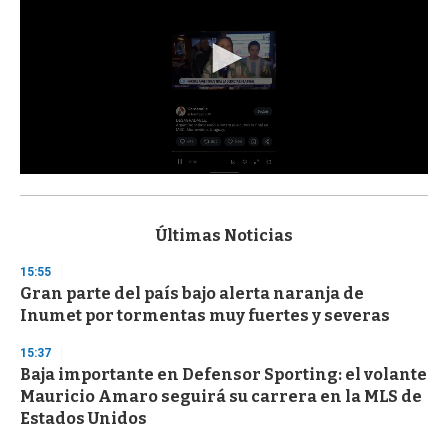
0
s
e
c
Últimas Noticias
o
n
15:55
d
Gran parte del país bajo alerta naranja de
s
o
Inumet por tormentas muy fuertes y severas
f
3
15:37
3
s
Baja importante en Defensor Sporting: el volante
e
Mauricio Amaro seguirá su carrera en la MLS de
c
Estados Unidos
o
n