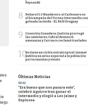
Paysandú
8
Peñarol 5-1 Wanderers: el Carbonero es
el bicampeón del Torneo Intermedio con
goleada incluida - EL PAÍS Uruguay
9
Conexión Ganadera: Justicia prorrogó
las cautelares; Cabral denunció
amenazas y Carrasco reclamó traslados
10
Se viene un ciclón extratropical: Inumet
publica un aviso especial a la población
por tormentas y viento
ales
Últimas Noticias
de
00:42
"Era bueno que nos pasara esto",
celebró Aguirre tras ganar el
Intermedio y elogió a Leo Jaime y
cia
Espinosa
largo.