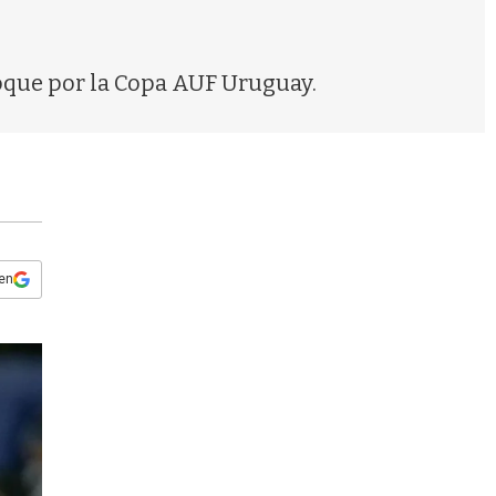
s
q
u
e
choque por la Copa AUF Uruguay.
d
a
 en