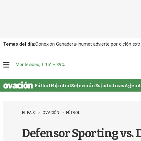
Temas del día:
Conexión Ganadera
Inumet advierte por ciclón extr
Montevideo, T 15° H 89%
M
e
n
u
Fútbol
Mundial
Selección
Estadisticas
Agenda
EL PAÍS
OVACIÓN
FÚTBOL
Defensor Sporting vs. 