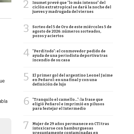
2
Inumet prevé que "lo más intenso" del
ciclón extratropical se dará la noche del
jueves y madrugada del viernes
3
Sorteo del 5 de Oro de este miércoles 5 de
agosto de 2026: números sorteados,
pozos y aciertos
4
"Perdí todo": el conmovedor pedido de
ayuda de una periodista deportiva tras
incendio de su casa
5
El primer gol del argentino Leonel Jaime
en Peñarol: en una final y con una
que
definición de lujo
6
"Tranquilo el camello...": la frase que
abla
eligió Peñarol e imprimió en pilusos
para festejar el Intermedio
7
Mujer de 29 años permanece en CTI tras
intoxicarse con hamburguesas
presuntamente contaminadas en