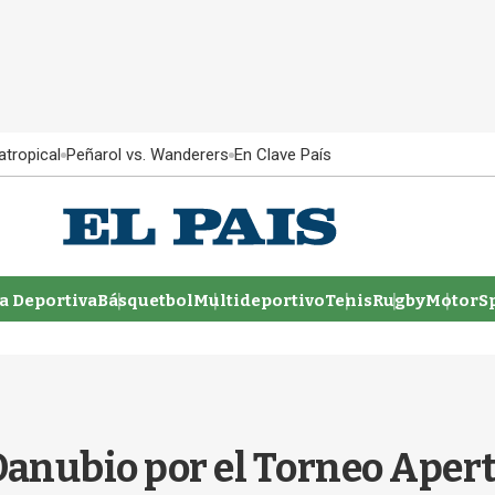
atropical
Peñarol vs. Wanderers
En Clave País
 Deportiva
Básquetbol
Multideportivo
Tenis
Rugby
MotorSp
Danubio por el Torneo Apert