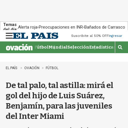
Temas
Alerta roja
Preocupaciones en INR
Bañados de Carrasco
del día:
Suscribite al 50% OFF
Ingresar
M
e
Fútbol
Mundial
Selección
Estadisticas
Agen
n
M
u
o
s
t
EL PAÍS
OVACIÓN
FÚTBOL
r
a
De tal palo, tal astilla: mirá el
r
b
gol del hijo de Luis Suárez,
�
s
Benjamín, para las juveniles
q
u
del Inter Miami
e
d