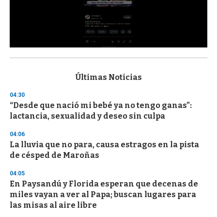
0
s
e
c
Últimas Noticias
o
n
04:30
d
“Desde que nació mi bebé ya no tengo ganas”:
s
o
lactancia, sexualidad y deseo sin culpa
f
3
04:06
3
s
La lluvia que no para, causa estragos en la pista
e
de césped de Maroñas
c
o
04:05
n
d
En Paysandú y Florida esperan que decenas de
s
miles vayan a ver al Papa; buscan lugares para
las misas al aire libre