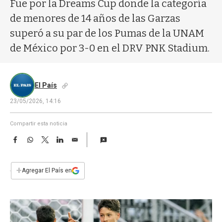
a
Fue por la Dreams Cup donde la categoría
de menores de 14 años de las Garzas
superó a su par de los Pumas de la UNAM
de México por 3-0 en el DRV PNK Stadium.
El País
23/05/2026, 14:16
Compartir esta noticia
F
W
T
L
E
a
h
w
i
m
c
a
i
n
a
e
t
t
k
i
+
Agregar El País en
b
s
t
e
l
o
A
e
d
o
p
r
I
k
p
n