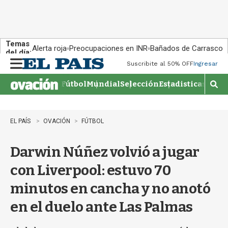
Temas
Alerta roja
Preocupaciones en INR
Bañados de Carrasco
del día:
Suscribite al 50% OFF
Ingresar
M
e
Fútbol
Mundial
Selección
Estadisticas
Agen
n
M
u
o
s
t
EL PAÍS
OVACIÓN
FÚTBOL
r
a
Darwin Núñez volvió a jugar
r
b
con Liverpool: estuvo 70
�
s
minutos en cancha y no anotó
q
u
en el duelo ante Las Palmas
e
d