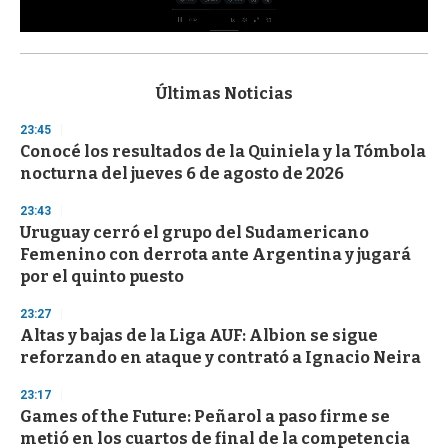
0
s
e
c
Últimas Noticias
o
n
23:45
d
Conocé los resultados de la Quiniela y la Tómbola
s
o
nocturna del jueves 6 de agosto de 2026
f
3
23:43
3
s
Uruguay cerró el grupo del Sudamericano
e
Femenino con derrota ante Argentina y jugará
c
por el quinto puesto
o
n
d
23:27
s
Altas y bajas de la Liga AUF: Albion se sigue
reforzando en ataque y contrató a Ignacio Neira
23:17
Games of the Future: Peñarol a paso firme se
metió en los cuartos de final de la competencia