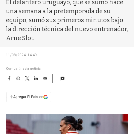
a
El delantero uruguayo, que se sumó hace
una semana a la pretemporada de su
equipo, sumó sus primeros minutos bajo
la dirección técnica del nuevo entrenador,
Arne Slot.
11/08/2024, 14:49
Compartir esta noticia
F
W
T
L
E
a
h
w
i
m
c
a
i
n
a
e
t
t
k
i
+
Agregar El País en
b
s
t
e
l
o
A
e
d
o
p
r
I
k
p
n