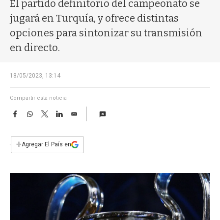
a
El partido definitorio del campeonato se
jugará en Turquía, y ofrece distintas
opciones para sintonizar su transmisión
en directo.
18/05/2023, 13:14
Compartir esta noticia
F
W
T
L
E
a
h
w
i
m
c
a
i
n
a
e
t
t
k
i
+
Agregar El País en
b
s
t
e
l
o
A
e
d
o
p
r
I
k
p
n