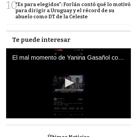
10
“Es para elegidos”: Forlán contó qué lo motivó
para dirigir a Uruguay y el récord de su
abuelo como DT de la Celeste
Te puede interesar
El mal momento de Yanina Gasañol con un hincha argentino en "Subrayado"
0
s
e
c