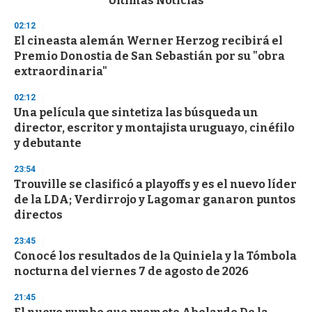
Últimas Noticias
o
n
02:12
d
El cineasta alemán Werner Herzog recibirá el
s
o
Premio Donostia de San Sebastián por su "obra
f
extraordinaria"
3
3
s
02:12
e
Una película que sintetiza las búsqueda un
c
director, escritor y montajista uruguayo, cinéfilo
o
n
y debutante
d
s
23:54
Trouville se clasificó a playoffs y es el nuevo líder
de la LDA; Verdirrojo y Lagomar ganaron puntos
directos
23:45
Conocé los resultados de la Quiniela y la Tómbola
nocturna del viernes 7 de agosto de 2026
21:45