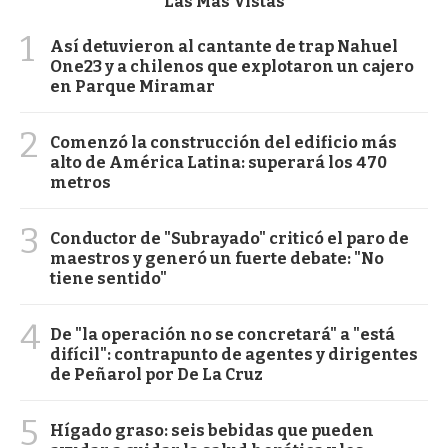
Las Más Vistas
1
Así detuvieron al cantante de trap Nahuel
One23 y a chilenos que explotaron un cajero
en Parque Miramar
2
Comenzó la construcción del edificio más
alto de América Latina: superará los 470
metros
3
Conductor de "Subrayado" criticó el paro de
maestros y generó un fuerte debate: "No
tiene sentido"
4
De "la operación no se concretará" a "está
difícil": contrapunto de agentes y dirigentes
de Peñarol por De La Cruz
5
Hígado graso: seis bebidas que pueden