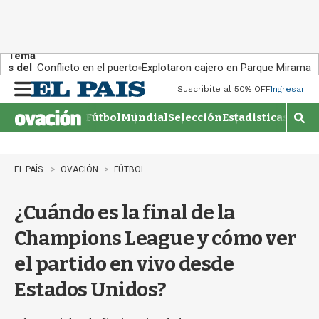
Tema
s del
Conflicto en el puerto
Explotaron cajero en Parque Miramar
día:
Suscribite al 50% OFF
Ingresar
M
e
Fútbol
Mundial
Selección
Estadisticas
Agen
n
M
u
o
s
t
EL PAÍS
OVACIÓN
FÚTBOL
r
a
¿Cuándo es la final de la
r
b
Champions League y cómo ver
�
s
el partido en vivo desde
q
u
Estados Unidos?
e
d