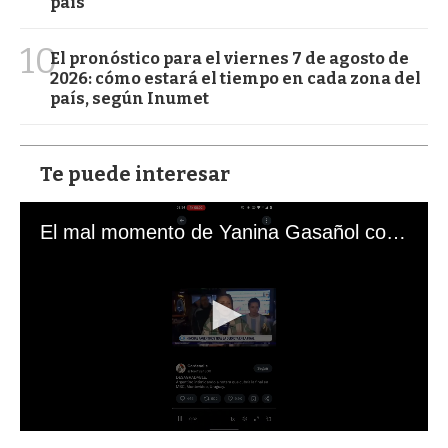
país
10
El pronóstico para el viernes 7 de agosto de
2026: cómo estará el tiempo en cada zona del
país, según Inumet
Te puede interesar
El mal momento de Yanina Gasañol con un hincha argentino en "Subrayado"
0