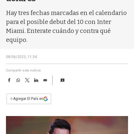
a
Hay tres fechas marcadas en el calendario
para el posible debut del 10 con Inter
Miami. Enterate cuándo y contra qué
equipo.
08/06/2023, 11:34
Compartir esta noticia
F
W
T
L
E
a
h
w
i
m
c
a
i
n
a
e
t
t
k
i
+
Agregar El País en
b
s
t
e
l
o
A
e
d
o
p
r
I
k
p
n