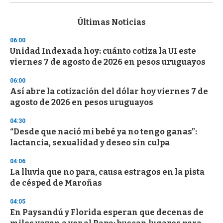
s
e
c
Últimas Noticias
o
n
06:00
d
Unidad Indexada hoy: cuánto cotiza la UI este
s
o
viernes 7 de agosto de 2026 en pesos uruguayos
f
3
06:00
3
s
Así abre la cotización del dólar hoy viernes 7 de
e
agosto de 2026 en pesos uruguayos
c
o
04:30
n
d
“Desde que nació mi bebé ya no tengo ganas”:
s
lactancia, sexualidad y deseo sin culpa
04:06
La lluvia que no para, causa estragos en la pista
de césped de Maroñas
04:05
En Paysandú y Florida esperan que decenas de