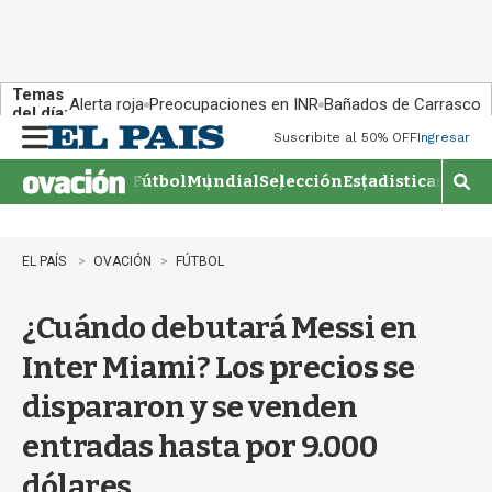
Temas
Alerta roja
Preocupaciones en INR
Bañados de Carrasco
del día:
Suscribite al 50% OFF
Ingresar
M
e
Fútbol
Mundial
Selección
Estadisticas
Agen
n
M
u
o
s
t
EL PAÍS
OVACIÓN
FÚTBOL
r
a
¿Cuándo debutará Messi en
r
b
Inter Miami? Los precios se
�
s
dispararon y se venden
q
u
entradas hasta por 9.000
e
d
dólares