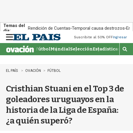
Temas del
Rendición de Cuentas
Temporal causa destrozos
En 
día:
Suscribite al 50% OFF
Ingresar
M
e
Fútbol
Mundial
Selección
Estadisticas
Agen
n
M
u
o
s
t
EL PAÍS
OVACIÓN
FÚTBOL
r
a
Cristhian Stuani en el Top 3 de
r
b
goleadores uruguayos en la
�
s
historia de la Liga de España:
q
u
¿a quién superó?
e
d