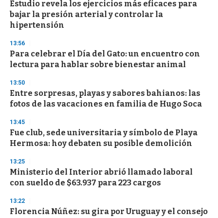
Estudio revela los ejercicios más eficaces para
c
bajar la presión arterial y controlar la
o
n
hipertensión
d
s
13:56
Para celebrar el Día del Gato: un encuentro con
lectura para hablar sobre bienestar animal
13:50
Entre sorpresas, playas y sabores bahianos: las
fotos de las vacaciones en familia de Hugo Soca
13:45
Fue club, sede universitaria y símbolo de Playa
Hermosa: hoy debaten su posible demolición
13:25
Ministerio del Interior abrió llamado laboral
con sueldo de $63.937 para 223 cargos
13:22
Florencia Núñez: su gira por Uruguay y el consejo