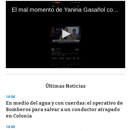
El mal momento de Yanina Gasañol con un hincha argentino en "Subrayado"
0
s
e
c
Últimas Noticias
o
n
14:04
d
En medio del agua y con cuerdas: el operativo de
s
o
Bomberos para salvar a un conductor atrapado
f
en Colonia
3
3
s
14:00
e