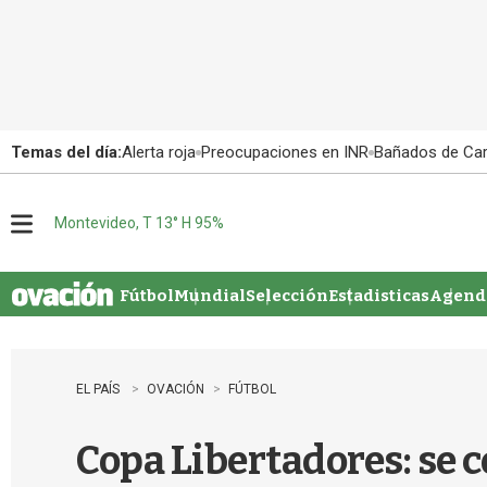
Temas del día:
Alerta roja
Preocupaciones en INR
Bañados de Ca
Montevideo, T 13° H 95%
M
e
n
u
Fútbol
Mundial
Selección
Estadisticas
Agenda
EL PAÍS
OVACIÓN
FÚTBOL
Copa Libertadores: se c