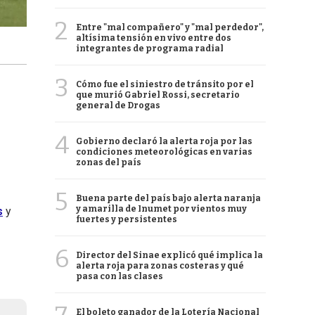
2
Entre "mal compañero" y "mal perdedor",
altísima tensión en vivo entre dos
integrantes de programa radial
3
Cómo fue el siniestro de tránsito por el
que murió Gabriel Rossi, secretario
general de Drogas
4
Gobierno declaró la alerta roja por las
condiciones meteorológicas en varias
zonas del país
5
Buena parte del país bajo alerta naranja
y amarilla de Inumet por vientos muy
s
y
fuertes y persistentes
6
Director del Sinae explicó qué implica la
alerta roja para zonas costeras y qué
pasa con las clases
El boleto ganador de la Lotería Nacional