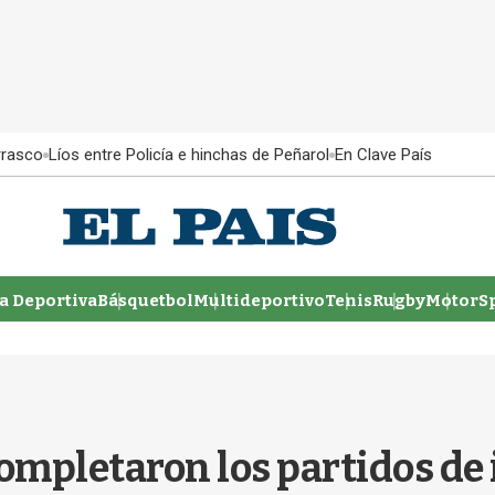
rrasco
Líos entre Policía e hinchas de Peñarol
En Clave País
 Deportiva
Básquetbol
Multideportivo
Tenis
Rugby
MotorSp
ompletaron los partidos de id