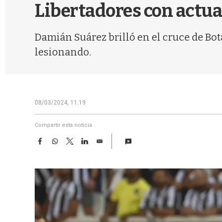
Libertadores con actu
Damián Suárez brilló en el cruce de Bot
lesionando.
08/03/2024, 11:19
Compartir esta noticia
F
W
T
L
E
a
h
w
i
m
c
a
i
n
a
e
t
t
k
i
b
s
t
e
l
o
A
e
d
o
p
r
I
k
p
n