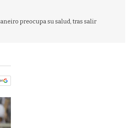
s
q
u
e
aneiro preocupa su salud, tras salir
d
a
 en