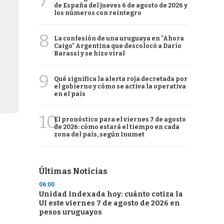
7
de España del jueves 6 de agosto de 2026 y
los números con reintegro
8
La confesión de una uruguaya en "Ahora
Caigo" Argentina que descolocó a Darío
Barassi y se hizo viral
9
Qué significa la alerta roja decretada por
el gobierno y cómo se activa la operativa
en el país
10
El pronóstico para el viernes 7 de agosto
de 2026: cómo estará el tiempo en cada
zona del país, según Inumet
Últimas Noticias
06:00
Unidad Indexada hoy: cuánto cotiza la
UI este viernes 7 de agosto de 2026 en
pesos uruguayos