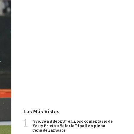
Las Más Vistas
1
"¡Volvé a Adeom!": el filoso comentario de
Yesty Prieto a Valeria Ripoll en plena
Cena de Famosos