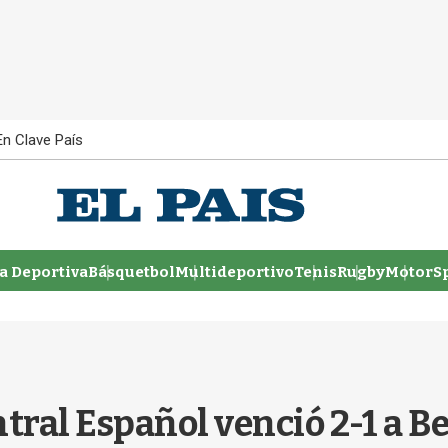
En Clave País
 Deportiva
Básquetbol
Multideportivo
Tenis
Rugby
MotorSp
al Español venció 2-1 a Bel