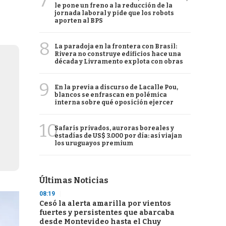
7
le pone un freno a la reducción de la
jornada laboral y pide que los robots
aporten al BPS
8
La paradoja en la frontera con Brasil:
Rivera no construye edificios hace una
década y Livramento explota con obras
9
En la previa a discurso de Lacalle Pou,
blancos se enfrascan en polémica
interna sobre qué oposición ejercer
10
Safaris privados, auroras boreales y
estadías de US$ 3.000 por día: así viajan
los uruguayos premium
Últimas Noticias
08:19
Cesó la alerta amarilla por vientos
fuertes y persistentes que abarcaba
desde Montevideo hasta el Chuy