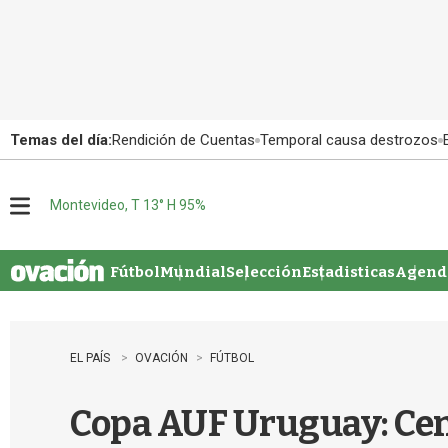
Temas del día:
Rendición de Cuentas
Temporal causa destrozos
Montevideo, T 13° H 95%
M
e
n
u
Fútbol
Mundial
Selección
Estadisticas
Agenda
EL PAÍS
OVACIÓN
FÚTBOL
Copa AUF Uruguay: Centr