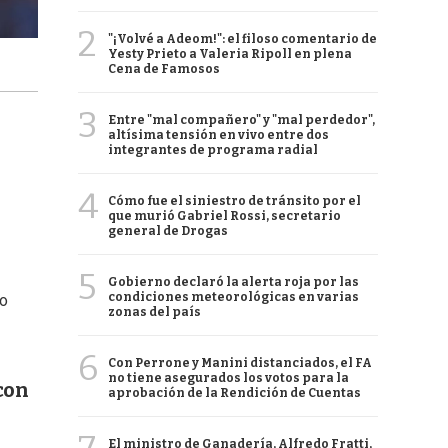
2
"¡Volvé a Adeom!": el filoso comentario de
Yesty Prieto a Valeria Ripoll en plena
Cena de Famosos
3
Entre "mal compañero" y "mal perdedor",
altísima tensión en vivo entre dos
integrantes de programa radial
4
Cómo fue el siniestro de tránsito por el
que murió Gabriel Rossi, secretario
general de Drogas
5
Gobierno declaró la alerta roja por las
condiciones meteorológicas en varias
io
zonas del país
6
Con Perrone y Manini distanciados, el FA
no tiene asegurados los votos para la
con
aprobación de la Rendición de Cuentas
El ministro de Ganadería, Alfredo Fratti,