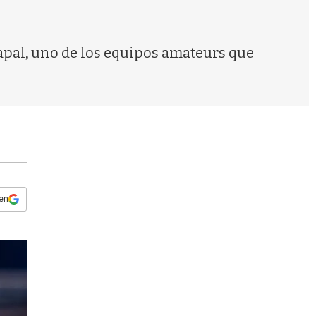
s
q
u
e
Papal, uno de los equipos amateurs que
d
a
 en