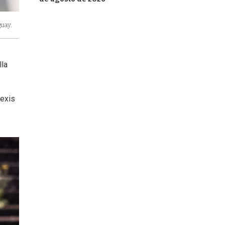
uay.
lla
lexis