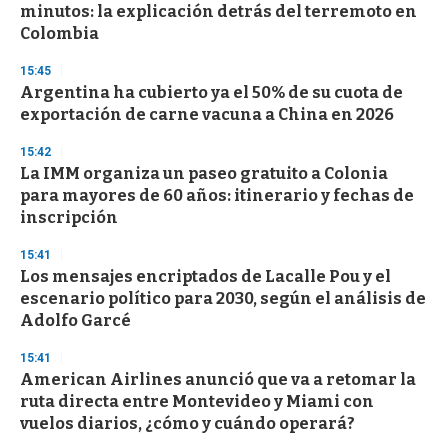
minutos: la explicación detrás del terremoto en
o
n
Colombia
d
s
15:45
Argentina ha cubierto ya el 50% de su cuota de
exportación de carne vacuna a China en 2026
15:42
La IMM organiza un paseo gratuito a Colonia
para mayores de 60 años: itinerario y fechas de
inscripción
15:41
Los mensajes encriptados de Lacalle Pou y el
escenario político para 2030, según el análisis de
Adolfo Garcé
15:41
American Airlines anunció que va a retomar la
ruta directa entre Montevideo y Miami con
vuelos diarios, ¿cómo y cuándo operará?