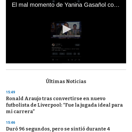
El mal momento de Yanina Gasañol con un hincha argentino en "Subrayado"
0
s
e
c
Últimas Noticias
o
n
15:49
d
Ronald Araujo tras convertirse en nuevo
s
o
futbolista de Liverpool: “Fue la jugada ideal para
f
mi carrera”
3
3
s
15:46
e
Duró 96 segundos, pero se sintió durante 4
c