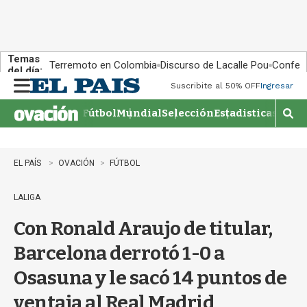
Temas
Terremoto en Colombia
Discurso de Lacalle Pou
Confere
del día:
Suscribite al 50% OFF
Ingresar
M
e
Fútbol
Mundial
Selección
Estadisticas
Agen
n
M
u
o
s
t
EL PAÍS
OVACIÓN
FÚTBOL
r
a
LALIGA
r
b
Con Ronald Araujo de titular,
�
s
Barcelona derrotó 1-0 a
q
u
Osasuna y le sacó 14 puntos de
e
d
ventaja al Real Madrid