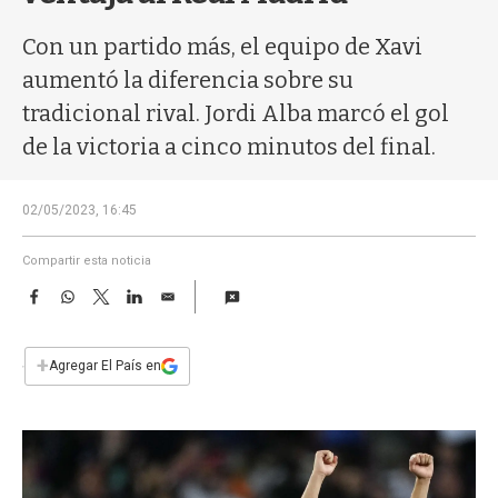
a
Con un partido más, el equipo de Xavi
aumentó la diferencia sobre su
tradicional rival. Jordi Alba marcó el gol
de la victoria a cinco minutos del final.
02/05/2023, 16:45
Compartir esta noticia
F
W
T
L
E
a
h
w
i
m
c
a
i
n
a
e
t
t
k
i
+
Agregar El País en
b
s
t
e
l
o
A
e
d
o
p
r
I
k
p
n