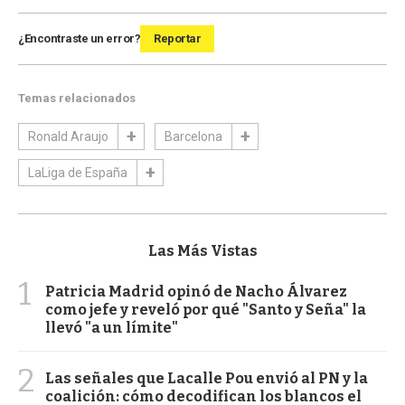
¿Encontraste un error?
Reportar
Temas relacionados
Ronald Araujo
Barcelona
LaLiga de España
Las Más Vistas
1
Patricia Madrid opinó de Nacho Álvarez
como jefe y reveló por qué "Santo y Seña" la
llevó "a un límite"
2
Las señales que Lacalle Pou envió al PN y la
coalición: cómo decodifican los blancos el