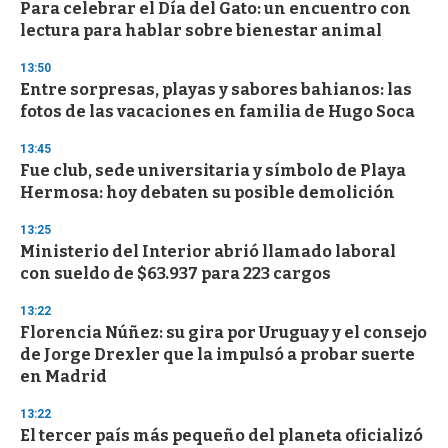
Para celebrar el Día del Gato: un encuentro con
s
o
lectura para hablar sobre bienestar animal
f
3
13:50
3
s
Entre sorpresas, playas y sabores bahianos: las
e
fotos de las vacaciones en familia de Hugo Soca
c
o
13:45
n
d
Fue club, sede universitaria y símbolo de Playa
s
Hermosa: hoy debaten su posible demolición
13:25
Ministerio del Interior abrió llamado laboral
con sueldo de $63.937 para 223 cargos
13:22
Florencia Núñez: su gira por Uruguay y el consejo
de Jorge Drexler que la impulsó a probar suerte
en Madrid
13:22
El tercer país más pequeño del planeta oficializó