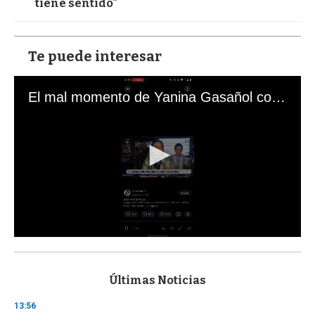
tiene sentido"
Te puede interesar
El mal momento de Yanina Gasañol con un hincha argentino en "Subrayado"
0
s
e
c
Últimas Noticias
o
n
13:56
d