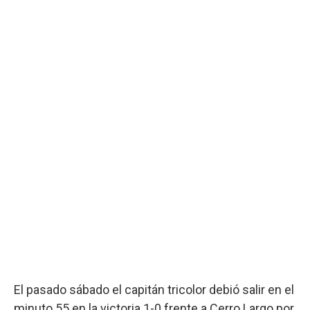
El pasado sábado el capitán tricolor debió salir en el
minuto 55 en la victoria 1-0 frente a Cerro Largo por