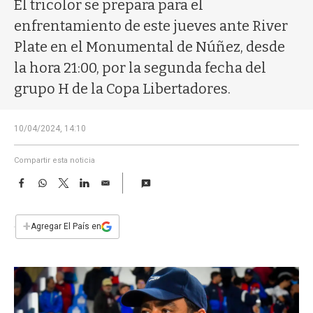
a
El tricolor se prepara para el
enfrentamiento de este jueves ante River
Plate en el Monumental de Núñez, desde
la hora 21:00, por la segunda fecha del
grupo H de la Copa Libertadores.
10/04/2024, 14:10
Compartir esta noticia
F
W
T
L
E
a
h
w
i
m
c
a
i
n
a
e
t
t
k
i
+
Agregar El País en
b
s
t
e
l
o
A
e
d
o
p
r
I
k
p
n