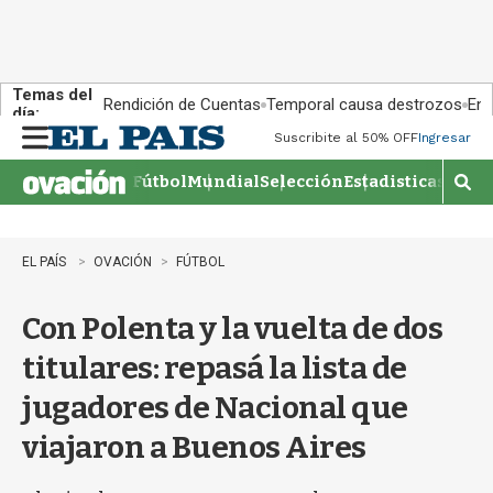
Temas del
Rendición de Cuentas
Temporal causa destrozos
En 
día:
Suscribite al 50% OFF
Ingresar
M
e
Fútbol
Mundial
Selección
Estadisticas
Agen
n
M
u
o
s
t
EL PAÍS
OVACIÓN
FÚTBOL
r
a
Con Polenta y la vuelta de dos
r
b
titulares: repasá la lista de
�
s
jugadores de Nacional que
q
u
viajaron a Buenos Aires
e
d