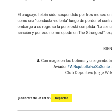
El uruguayo había sido suspendido por tres meses en su
como una "conducta violenta" luego de perder el contr
embargo a su regreso la pena está cumplida: “La sanció
sanción y por eso no me quede en The Strongest”, exp
BIEN
🎩 Con magia en los botines y una gambeta s
Aviador.
#AlRojoLoSalvaSuGente
— Club Deportivo Jorge W
¿Encontraste un error?
Reportar