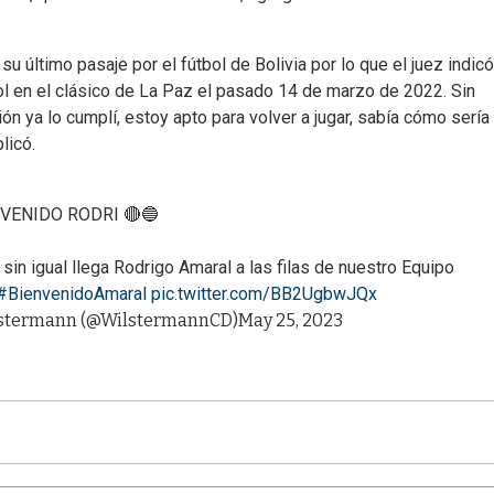
 último pasaje por el fútbol de Bolivia por lo que el juez indicó
ol en el clásico de La Paz el pasado 14 de marzo de 2022. Sin
n ya lo cumplí, estoy apto para volver a jugar, sabía cómo sería
licó.
VENIDO RODRI 🔴🔵
in igual llega Rodrigo Amaral a las filas de nuestro Equipo
#BienvenidoAmaral
pic.twitter.com/BB2UgbwJQx
ilstermann (@WilstermannCD)
May 25, 2023