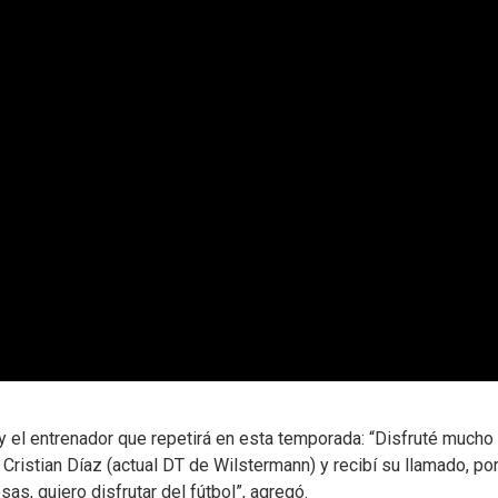
y el entrenador que repetirá en esta temporada: “Disfruté mucho
ristian Díaz (actual DT de Wilstermann) y recibí su llamado, por
s, quiero disfrutar del fútbol”, agregó.