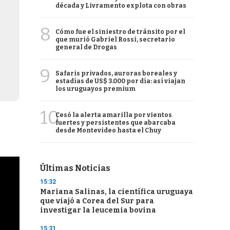
década y Livramento explota con obras
8
Cómo fue el siniestro de tránsito por el
que murió Gabriel Rossi, secretario
general de Drogas
9
Safaris privados, auroras boreales y
estadías de US$ 3.000 por día: así viajan
los uruguayos premium
10
Cesó la alerta amarilla por vientos
fuertes y persistentes que abarcaba
desde Montevideo hasta el Chuy
Últimas Noticias
15:32
Mariana Salinas, la científica uruguaya
que viajó a Corea del Sur para
investigar la leucemia bovina
15:31