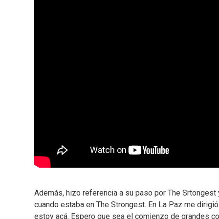
Además, hizo referencia a su paso por The Srtongest 
cuando estaba en The Strongest. En La Paz me dirigió C
estoy acá. Espero que sea el comienzo de grandes cosa