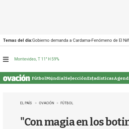
Temas del día:
Gobierno demanda a Cardama
Fenómeno de El Ni
Montevideo, T 11° H 59%
M
e
n
u
Fútbol
Mundial
Selección
Estadisticas
Agenda
EL PAÍS
OVACIÓN
FÚTBOL
"Con magia en los boti