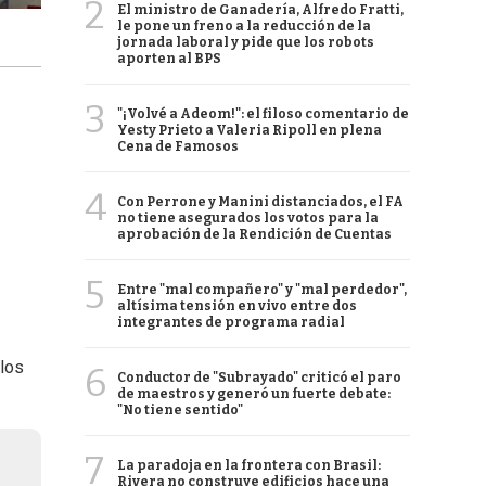
2
El ministro de Ganadería, Alfredo Fratti,
le pone un freno a la reducción de la
jornada laboral y pide que los robots
aporten al BPS
3
"¡Volvé a Adeom!": el filoso comentario de
Yesty Prieto a Valeria Ripoll en plena
Cena de Famosos
4
Con Perrone y Manini distanciados, el FA
no tiene asegurados los votos para la
aprobación de la Rendición de Cuentas
5
Entre "mal compañero" y "mal perdedor",
altísima tensión en vivo entre dos
integrantes de programa radial
 los
6
Conductor de "Subrayado" criticó el paro
de maestros y generó un fuerte debate:
"No tiene sentido"
7
La paradoja en la frontera con Brasil:
Rivera no construye edificios hace una