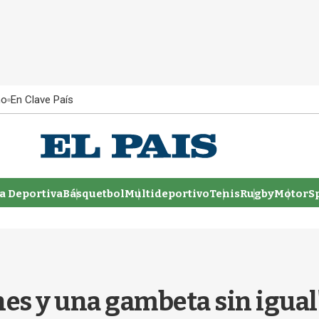
ño
En Clave País
 Deportiva
Básquetbol
Multideportivo
Tenis
Rugby
MotorSp
nes y una gambeta sin igual"