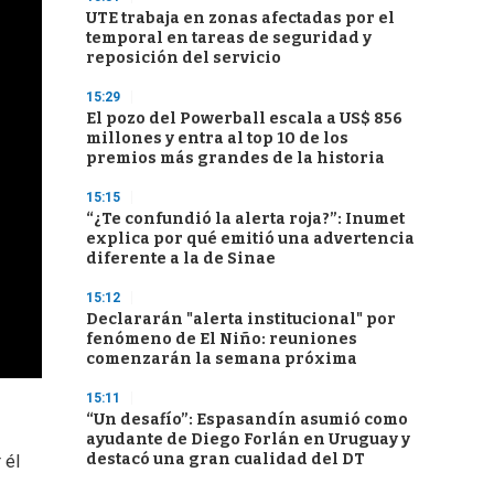
UTE trabaja en zonas afectadas por el
temporal en tareas de seguridad y
reposición del servicio
15:29
El pozo del Powerball escala a US$ 856
millones y entra al top 10 de los
premios más grandes de la historia
15:15
“¿Te confundió la alerta roja?”: Inumet
explica por qué emitió una advertencia
diferente a la de Sinae
15:12
Declararán "alerta institucional" por
fenómeno de El Niño: reuniones
comenzarán la semana próxima
15:11
“Un desafío”: Espasandín asumió como
ayudante de Diego Forlán en Uruguay y
destacó una gran cualidad del DT
 él