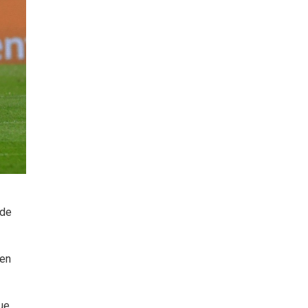
 de
 en
que