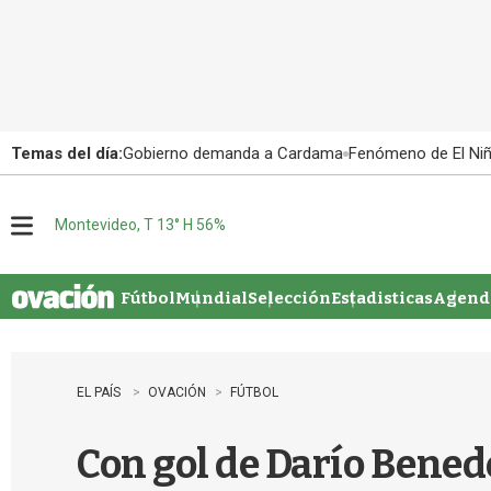
Temas del día:
Gobierno demanda a Cardama
Fenómeno de El Ni
Montevideo, T 13° H 56%
M
e
n
u
Fútbol
Mundial
Selección
Estadisticas
Agenda
EL PAÍS
OVACIÓN
FÚTBOL
Con gol de Darío Benede