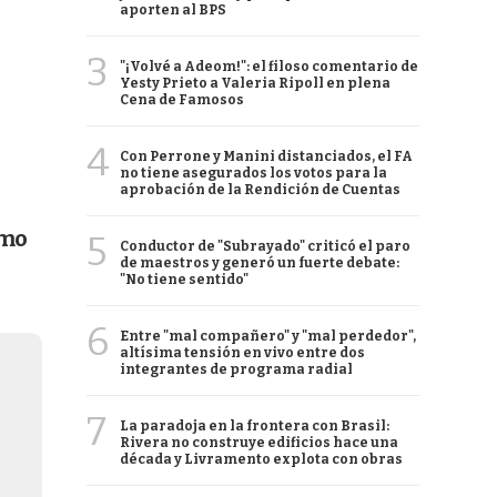
aporten al BPS
3
"¡Volvé a Adeom!": el filoso comentario de
Yesty Prieto a Valeria Ripoll en plena
Cena de Famosos
4
Con Perrone y Manini distanciados, el FA
no tiene asegurados los votos para la
aprobación de la Rendición de Cuentas
omo
5
Conductor de "Subrayado" criticó el paro
de maestros y generó un fuerte debate:
"No tiene sentido"
6
Entre "mal compañero" y "mal perdedor",
altísima tensión en vivo entre dos
integrantes de programa radial
7
La paradoja en la frontera con Brasil:
Rivera no construye edificios hace una
década y Livramento explota con obras