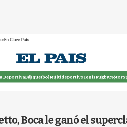
ño
En Clave País
 Deportiva
Básquetbol
Multideportivo
Tenis
Rugby
MotorSp
tto, Boca le ganó el supercl