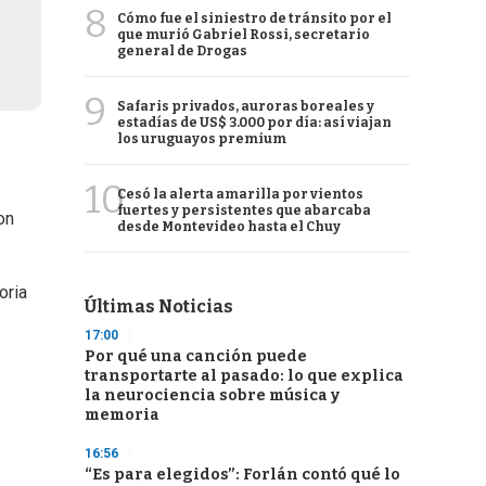
8
Cómo fue el siniestro de tránsito por el
que murió Gabriel Rossi, secretario
general de Drogas
9
Safaris privados, auroras boreales y
estadías de US$ 3.000 por día: así viajan
los uruguayos premium
10
Cesó la alerta amarilla por vientos
fuertes y persistentes que abarcaba
on
desde Montevideo hasta el Chuy
oria
Últimas Noticias
17:00
Por qué una canción puede
transportarte al pasado: lo que explica
la neurociencia sobre música y
memoria
16:56
“Es para elegidos”: Forlán contó qué lo