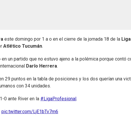
ra
este domingo por 1 a o en el cierre de la jornada 18 de la
Liga
er
Atlético Tucumán
.
eno en un partido que no estuvo ajeno a la polémica porque contó c
internacional
Darío Herrera
.
n 29 puntos en la tabla de posiciones y los dos querían una vict
ucumanos con 34 unidades.
1-0 ante River en la
#LigaProfesional
.
Q
pic.twitter.com/LjE1bTv7m6