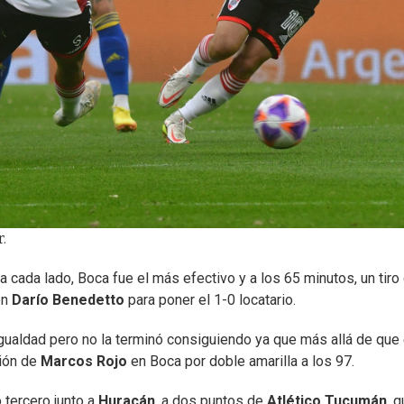
.
 cada lado, Boca fue el más efectivo y a los 65 minutos, un tiro
en
Darío Benedetto
para poner el 1-0 locatario.
igualdad pero no la terminó consiguiendo ya que más allá de que
sión de
Marcos Rojo
en Boca por doble amarilla a los 97.
 tercero junto a
Huracán
, a dos puntos de
Atlético Tucumán
, 