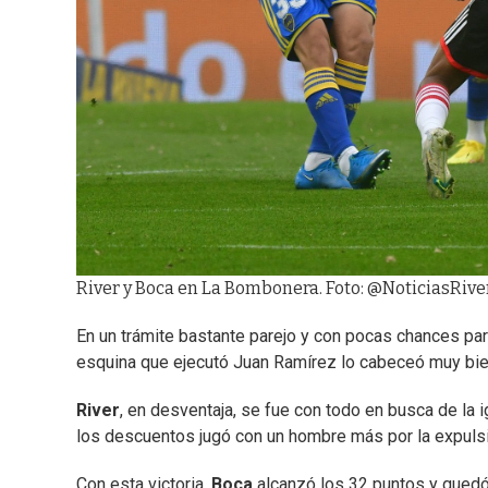
River y Boca en La Bombonera. Foto: @NoticiasRiver
En un trámite bastante parejo y con pocas chances para
esquina que ejecutó Juan Ramírez lo cabeceó muy bi
River
, en desventaja, se fue con todo en busca de la 
los descuentos jugó con un hombre más por la expul
Con esta victoria,
Boca
alcanzó los 32 puntos y quedó