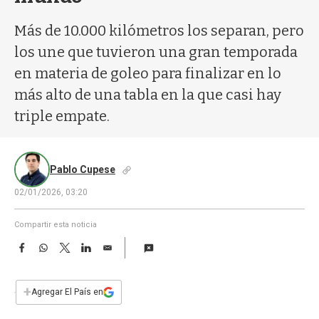
a
Más de 10.000 kilómetros los separan, pero
los une que tuvieron una gran temporada
en materia de goleo para finalizar en lo
más alto de una tabla en la que casi hay
triple empate.
Pablo Cupese
02/01/2026, 03:20
Compartir esta noticia
F
W
T
L
E
a
h
w
i
m
c
a
i
n
a
e
t
t
k
i
+
Agregar El País en
b
s
t
e
l
o
A
e
d