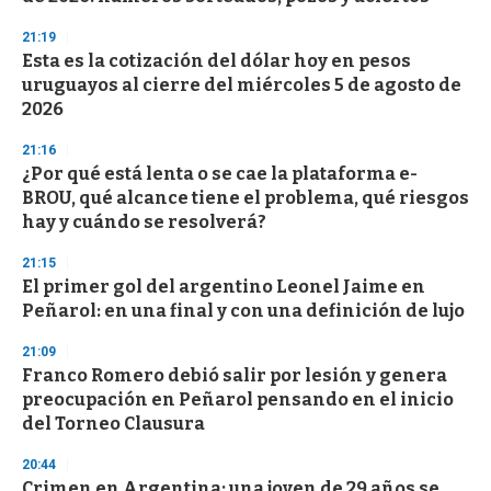
n
d
21:19
s
Esta es la cotización del dólar hoy en pesos
uruguayos al cierre del miércoles 5 de agosto de
2026
21:16
¿Por qué está lenta o se cae la plataforma e-
BROU, qué alcance tiene el problema, qué riesgos
hay y cuándo se resolverá?
21:15
El primer gol del argentino Leonel Jaime en
Peñarol: en una final y con una definición de lujo
21:09
Franco Romero debió salir por lesión y genera
preocupación en Peñarol pensando en el inicio
del Torneo Clausura
20:44
Crimen en Argentina: una joven de 29 años se