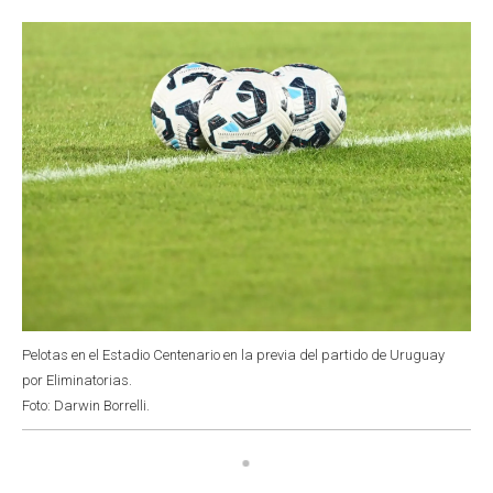
o
p
r
I
k
p
n
Pelotas en el Estadio Centenario en la previa del partido de Uruguay
por Eliminatorias.
Foto: Darwin Borrelli.