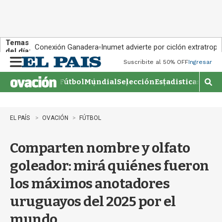
Temas
Conexión Ganadera
Inumet advierte por ciclón extratropi
del día:
Suscribite al 50% OFF
Ingresar
M
e
Fútbol
Mundial
Selección
Estadisticas
Agen
n
M
u
o
s
t
EL PAÍS
OVACIÓN
FÚTBOL
r
a
Comparten nombre y olfato
r
b
goleador: mirá quiénes fueron
�
s
los máximos anotadores
q
u
uruguayos del 2025 por el
e
d
mundo