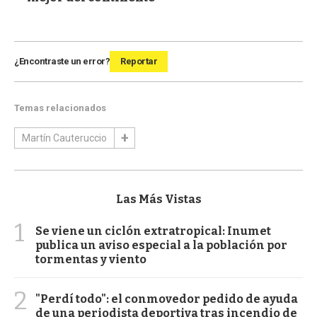
¿Encontraste un error?
Reportar
Temas relacionados
Martín Cauteruccio
Las Más Vistas
1
Se viene un ciclón extratropical: Inumet
publica un aviso especial a la población por
tormentas y viento
2
"Perdí todo": el conmovedor pedido de ayuda
de una periodista deportiva tras incendio de