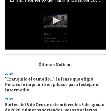
El mal momento de Yanina Gasañol con un hincha argentino en "Subrayado"
0
s
e
c
Últimas Noticias
o
n
22:49
d
"Tranquilo el camello...": la frase que eligió
s
o
Peñarol e imprimió en pilusos para festejar el
f
Intermedio
3
3
s
21:53
e
Sorteo del 5 de Oro de este miércoles 5 de agosto
c
de 2026: números sorteados, pozos y aciertos
o