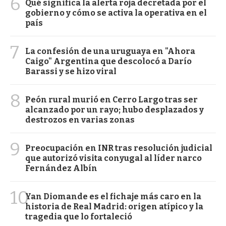
6
Qué significa la alerta roja decretada por el
gobierno y cómo se activa la operativa en el
país
7
La confesión de una uruguaya en "Ahora
Caigo" Argentina que descolocó a Darío
Barassi y se hizo viral
8
Peón rural murió en Cerro Largo tras ser
alcanzado por un rayo; hubo desplazados y
destrozos en varias zonas
9
Preocupación en INR tras resolución judicial
que autorizó visita conyugal al líder narco
Fernández Albín
10
Yan Diomande es el fichaje más caro en la
historia de Real Madrid: origen atípico y la
tragedia que lo fortaleció