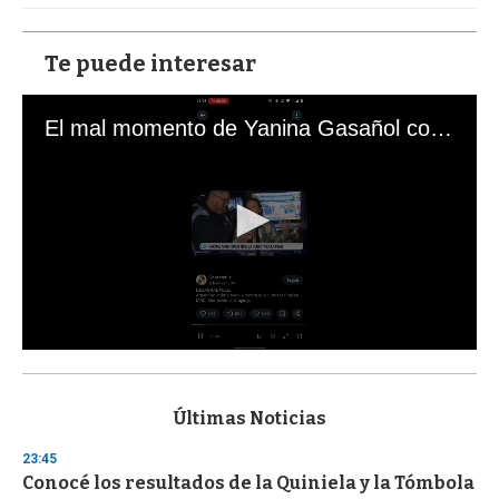
Te puede interesar
El mal momento de Yanina Gasañol con un hincha argentino en "Subrayado"
0
s
e
c
Últimas Noticias
o
n
23:45
d
Conocé los resultados de la Quiniela y la Tómbola
s