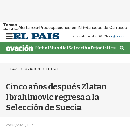
Temas
Alerta roja
Preocupaciones en INR
Bañados de Carrasco
del día:
Suscribite al 50% OFF
Ingresar
M
e
Fútbol
Mundial
Selección
Estadisticas
Agen
n
M
u
o
s
t
EL PAÍS
OVACIÓN
FÚTBOL
r
a
Cinco años después Zlatan
r
b
Ibrahimovic regresa a la
�
s
Selección de Suecia
q
u
e
d
25/03/2021, 13:53