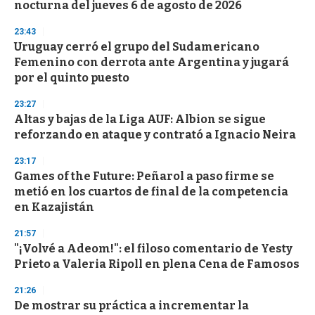
o
nocturna del jueves 6 de agosto de 2026
f
3
23:43
3
s
Uruguay cerró el grupo del Sudamericano
e
Femenino con derrota ante Argentina y jugará
c
por el quinto puesto
o
n
d
23:27
s
Altas y bajas de la Liga AUF: Albion se sigue
reforzando en ataque y contrató a Ignacio Neira
23:17
Games of the Future: Peñarol a paso firme se
metió en los cuartos de final de la competencia
en Kazajistán
21:57
"¡Volvé a Adeom!": el filoso comentario de Yesty
Prieto a Valeria Ripoll en plena Cena de Famosos
21:26
De mostrar su práctica a incrementar la