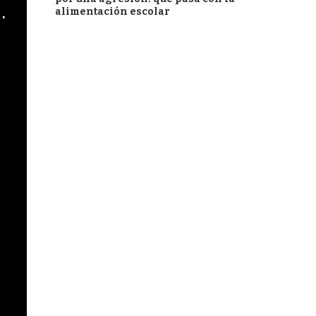
cha argentino en "Subrayado"
alimentación escolar