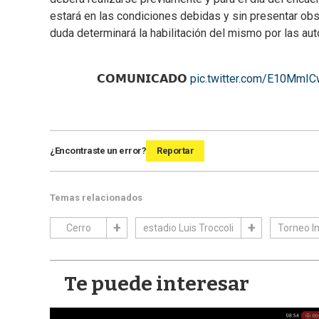
estará en las condiciones debidas y sin presentar obst
duda determinará la habilitación del mismo por las au
𝗖𝗢𝗠𝗨𝗡𝗜𝗖𝗔𝗗𝗢
pic.twitter.com/E10MmI
¿Encontraste un error?
Reportar
Temas relacionados
Cerro
estadio Luis Troccoli
Torneo I
Te puede interesar