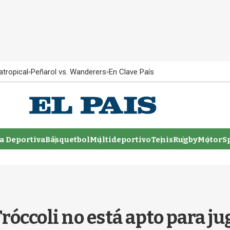
atropical
Peñarol vs. Wanderers
En Clave País
 Deportiva
Básquetbol
Multideportivo
Tenis
Rugby
MotorSp
Tróccoli no está apto para ju