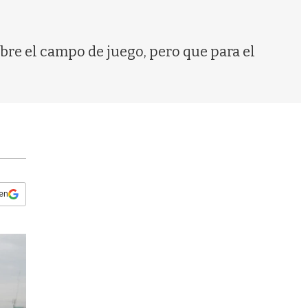
s
q
u
e
bre el campo de juego, pero que para el
d
a
 en