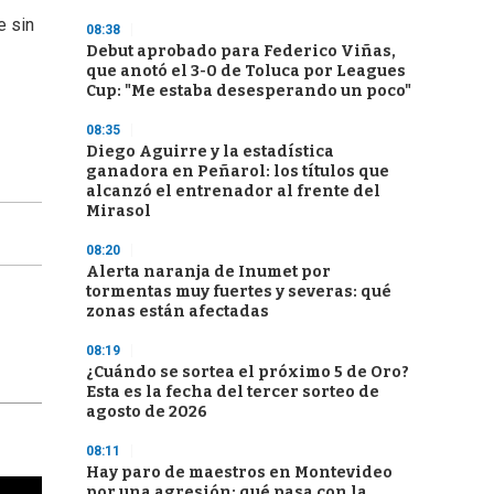
e sin
08:38
Debut aprobado para Federico Viñas,
que anotó el 3-0 de Toluca por Leagues
Cup: "Me estaba desesperando un poco"
08:35
Diego Aguirre y la estadística
ganadora en Peñarol: los títulos que
alcanzó el entrenador al frente del
Mirasol
08:20
Alerta naranja de Inumet por
tormentas muy fuertes y severas: qué
zonas están afectadas
08:19
¿Cuándo se sortea el próximo 5 de Oro?
Esta es la fecha del tercer sorteo de
agosto de 2026
08:11
Hay paro de maestros en Montevideo
por una agresión: qué pasa con la