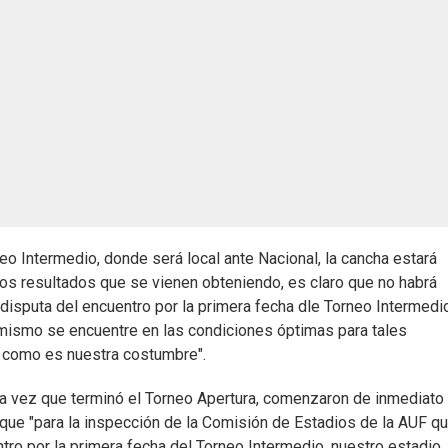
eo Intermedio, donde será local ante Nacional, la cancha estará
nos resultados que se vienen obteniendo, es claro que no habrá
 disputa del encuentro por la primera fecha dle Torneo Intermedi
 mismo se encuentre en las condiciones óptimas para tales
al como es nuestra costumbre".
una vez que terminó el Torneo Apertura, comenzaron de inmediato 
 que "para la inspección de la Comisión de Estadios de la AUF q
tro por la primera fecha del Torneo Intermedio, nuestro estadio