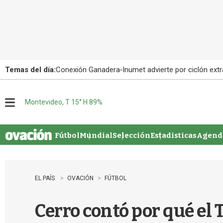
Temas del día:
Conexión Ganadera
Inumet advierte por ciclón extr
Montevideo, T 15° H 89%
M
e
n
u
Fútbol
Mundial
Selección
Estadisticas
Agenda
EL PAÍS
OVACIÓN
FÚTBOL
Cerro contó por qué el 