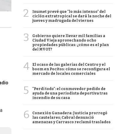
2
Inumet prevé que "lo más intenso" del
ciclón extratropical se dará la noche del
jueves y madrugada del viernes
3
Gobierno quiere llevar mil familias a
Ciudad Vieja aprovechando ocho
propiedades públicas: ¿cómo es el plan
del MVOT?
4
El ocaso de las galerías del Centro y el
boom en Pocitos: cómo se reconfigura el
mercado de locales comerciales
adio
5
"Perdí todo": el conmovedor pedido de
ayuda de una periodista deportiva tras
incendio de su casa
la
6
Conexión Ganadera: Justicia prorrogó
las cautelares; Cabral denunció
amenazas y Carrasco reclamó traslados