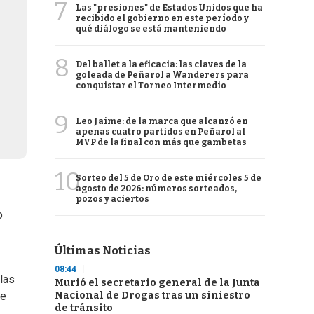
7
Las "presiones" de Estados Unidos que ha
recibido el gobierno en este período y
qué diálogo se está manteniendo
8
Del ballet a la eficacia: las claves de la
goleada de Peñarol a Wanderers para
conquistar el Torneo Intermedio
9
Leo Jaime: de la marca que alcanzó en
apenas cuatro partidos en Peñarol al
MVP de la final con más que gambetas
10
Sorteo del 5 de Oro de este miércoles 5 de
agosto de 2026: números sorteados,
pozos y aciertos
o
Últimas Noticias
08:44
las
Murió el secretario general de la Junta
Nacional de Drogas tras un siniestro
ue
de tránsito