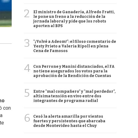
2
El ministro de Ganadería, Alfredo Fratti,
le pone un freno a la reducción de la
jornada laboral y pide que los robots
aporten al BPS
3
"¡Volvé a Adeom!": el filoso comentario de
Yesty Prieto a Valeria Ripoll en plena
Cena de Famosos
4
Con Perrone y Manini distanciados, el FA
no tiene asegurados los votos para la
aprobación de la Rendición de Cuentas
5
Entre "mal compañero" y "mal perdedor",
altísima tensión en vivo entre dos
mo
integrantes de programa radial
zó con
6
ma
Cesó la alerta amarilla por vientos
fuertes y persistentes que abarcaba
te
desde Montevideo hasta el Chuy