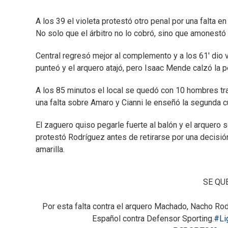
A los 39 el violeta protestó otro penal por una falta 
No solo que el árbitro no lo cobró, sino que amonestó
Central regresó mejor al complemento y a los 61' dio 
punteó y el arquero atajó, pero Isaac Mende calzó la pe
A los 85 minutos el local se quedó con 10 hombres tra
una falta sobre Amaro y Cianni le enseñó la segunda c
El zaguero quiso pegarle fuerte al balón y el arquero se 
protestó Rodríguez antes de retirarse por una decisió
amarilla.
SE QU
Por esta falta contra el arquero Machado, Nacho Rod
Español contra Defensor Sporting.
#Li