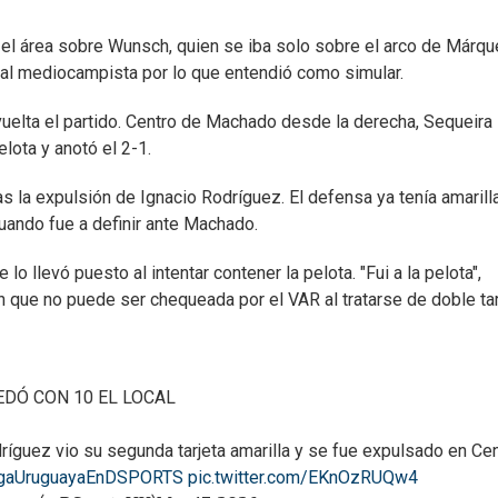
en el área sobre Wunsch, quien se iba solo sobre el arco de Márqu
 al mediocampista por lo que entendió como simular.
vuelta el partido. Centro de Machado desde la derecha, Sequeira 
lota y anotó el 2-1.
s la expulsión de Ignacio Rodríguez. El defensa ya tenía amarill
uando fue a definir ante Machado.
lo llevó puesto al intentar contener la pelota. "Fui a la pelota",
n que no puede ser chequeada por el VAR al tratarse de doble tar
EDÓ CON 10 EL LOCAL
ríguez vio su segunda tarjeta amarilla y se fue expulsado en Cen
gaUruguayaEnDSPORTS
pic.twitter.com/EKnOzRUQw4