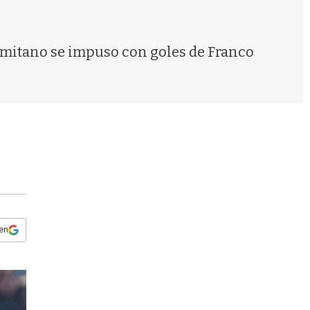
s
q
u
e
ermitano se impuso con goles de Franco
d
a
 en