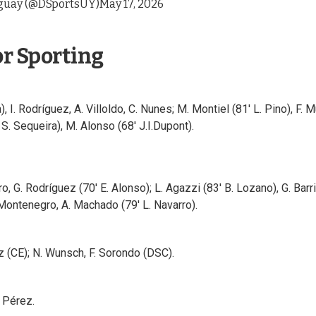
uay (@DSportsUY)
May 17, 2026
or Sporting
 I. Rodríguez, A. Villoldo, C. Nunes; M. Montiel (81' L. Pino), F. 
 S. Sequeira), M. Alonso (68' J.I.Dupont).
, G. Rodríguez (70' E. Alonso); L. Agazzi (83' B. Lozano), G. Barr
 Montenegro, A. Machado (79' L. Navarro).
z (CE); N. Wunsch, F. Sorondo (DSC).
n Pérez.