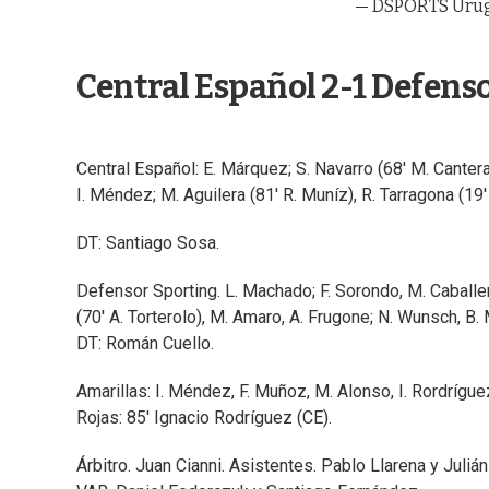
— DSPORTS Urug
Central Español 2-1 Defens
Central Español: E. Márquez; S. Navarro (68' M. Cantera),
I. Méndez; M. Aguilera (81' R. Muníz), R. Tarragona (19'
DT: Santiago Sosa.
Defensor Sporting. L. Machado; F. Sorondo, M. Caballero
(70' A. Torterolo), M. Amaro, A. Frugone; N. Wunsch, B.
DT: Román Cuello.
Amarillas: I. Méndez, F. Muñoz, M. Alonso, I. Rordrígue
Rojas: 85' Ignacio Rodríguez (CE).
Árbitro. Juan Cianni. Asistentes. Pablo Llarena y Juliá