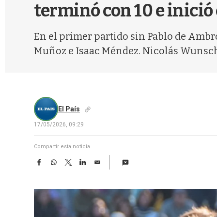
terminó con 10 e inició
En el primer partido sin Pablo de Ambr
Muñoz e Isaac Méndez. Nicolás Wunsch c
El País
17/05/2026, 09:29
Compartir esta noticia
F
W
T
L
E
a
h
w
i
m
c
a
i
n
a
e
t
t
k
i
b
s
t
e
l
o
A
e
d