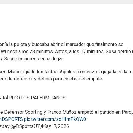
enía la pelota y buscaba abrir el marcador que finalmente se
s Wunsch a los 28 minutos. Antes, a los 17 minutos, Sosa perdió 
 y Sequeira ingresó en su lugar.
ués Muñoz igualó los tantos. Aguilera comenzó la jugada en la m
uero de defensor y definió para celebrar el empate.
 RÁPIDO LOS PALERMITANOS
de Defensor Sporting y Franco Muñoz empató el partido en Parq
EnDSPORTS
pic.twitter.com/soHfmPkQW0
uay (@DSportsUY)
May 17, 2026