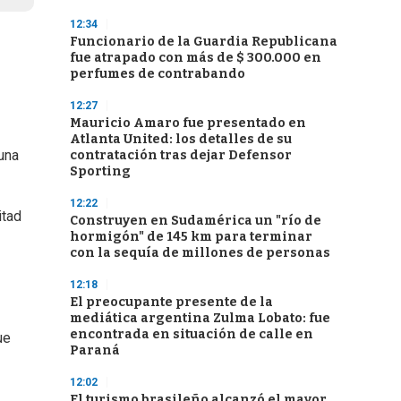
12:34
Funcionario de la Guardia Republicana
fue atrapado con más de $ 300.000 en
perfumes de contrabando
12:27
Mauricio Amaro fue presentado en
Atlanta United: los detalles de su
una
contratación tras dejar Defensor
Sporting
12:22
itad
Construyen en Sudamérica un "río de
hormigón" de 145 km para terminar
con la sequía de millones de personas
12:18
El preocupante presente de la
mediática argentina Zulma Lobato: fue
encontrada en situación de calle en
ue
Paraná
12:02
El turismo brasileño alcanzó el mayor