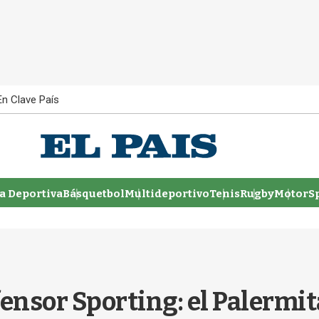
En Clave País
 Deportiva
Básquetbol
Multideportivo
Tenis
Rugby
MotorSp
ensor Sporting: el Palermita