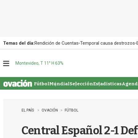
Temas del día:
Rendición de Cuentas
Temporal causa destrozos
Montevideo, T 11° H 63%
M
e
n
u
Fútbol
Mundial
Selección
Estadisticas
Agenda
EL PAÍS
OVACIÓN
FÚTBOL
Central Español 2-1 Def