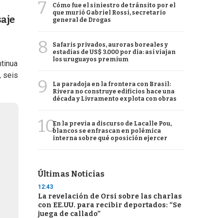
7
Cómo fue el siniestro de tránsito por el
que murió Gabriel Rossi, secretario
saje
general de Drogas
8
Safaris privados, auroras boreales y
estadías de US$ 3.000 por día: así viajan
los uruguayos premium
ntinua
, seis
9
La paradoja en la frontera con Brasil:
Rivera no construye edificios hace una
década y Livramento explota con obras
10
En la previa a discurso de Lacalle Pou,
blancos se enfrascan en polémica
interna sobre qué oposición ejercer
Últimas Noticias
12:43
La revelación de Orsi sobre las charlas
con EE.UU. para recibir deportados: “Se
juega de callado”