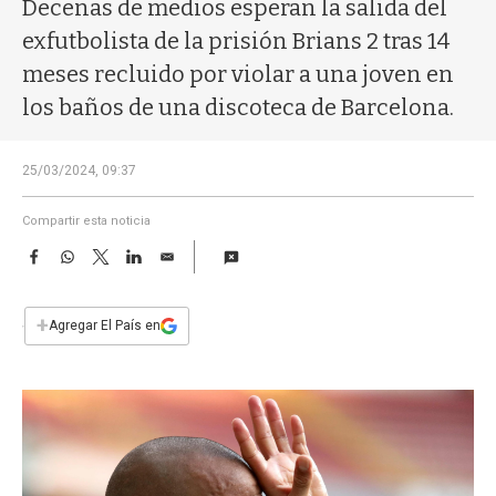
a
Decenas de medios esperan la salida del
exfutbolista de la prisión Brians 2 tras 14
meses recluido por violar a una joven en
los baños de una discoteca de Barcelona.
25/03/2024, 09:37
Compartir esta noticia
F
W
T
L
E
a
h
w
i
m
c
a
i
n
a
e
t
t
k
i
+
Agregar El País en
b
s
t
e
l
o
A
e
d
o
p
r
I
k
p
n