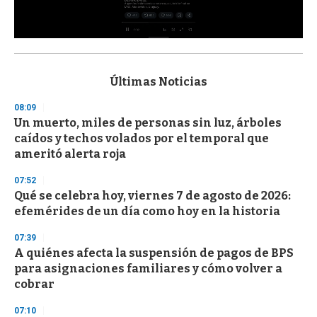
0
s
e
c
Últimas Noticias
o
n
08:09
d
Un muerto, miles de personas sin luz, árboles
s
o
caídos y techos volados por el temporal que
f
ameritó alerta roja
3
3
s
07:52
e
Qué se celebra hoy, viernes 7 de agosto de 2026:
c
efemérides de un día como hoy en la historia
o
n
d
07:39
s
A quiénes afecta la suspensión de pagos de BPS
para asignaciones familiares y cómo volver a
cobrar
07:10