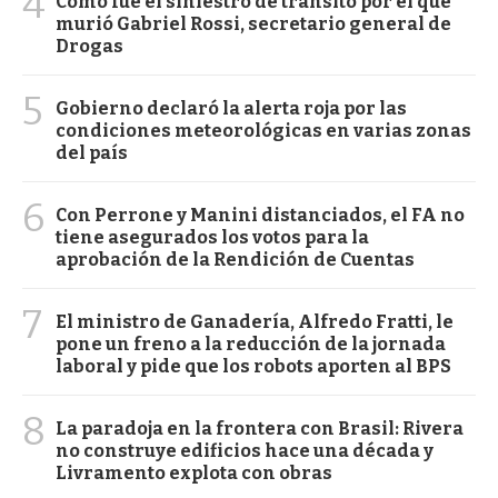
4
Cómo fue el siniestro de tránsito por el que
murió Gabriel Rossi, secretario general de
Drogas
5
Gobierno declaró la alerta roja por las
condiciones meteorológicas en varias zonas
del país
6
Con Perrone y Manini distanciados, el FA no
tiene asegurados los votos para la
aprobación de la Rendición de Cuentas
7
El ministro de Ganadería, Alfredo Fratti, le
pone un freno a la reducción de la jornada
laboral y pide que los robots aporten al BPS
8
La paradoja en la frontera con Brasil: Rivera
no construye edificios hace una década y
Livramento explota con obras