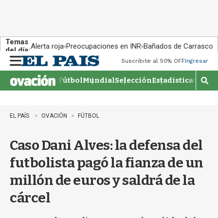
Temas
Alerta roja
Preocupaciones en INR
Bañados de Carrasco
del día:
Suscribite al 50% OFF
Ingresar
M
e
Fútbol
Mundial
Selección
Estadisticas
Agen
n
M
u
o
s
t
EL PAÍS
OVACIÓN
FÚTBOL
r
a
Caso Dani Alves: la defensa del
r
b
futbolista pagó la fianza de un
�
s
millón de euros y saldrá de la
q
u
cárcel
e
d