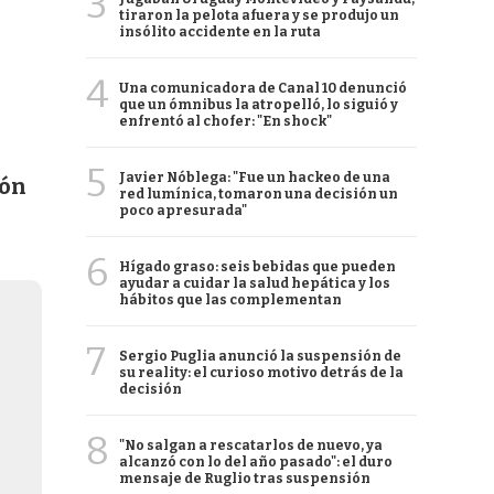
3
tiraron la pelota afuera y se produjo un
insólito accidente en la ruta
4
Una comunicadora de Canal 10 denunció
que un ómnibus la atropelló, lo siguió y
enfrentó al chofer: "En shock"
5
Javier Nóblega: "Fue un hackeo de una
ión
red lumínica, tomaron una decisión un
poco apresurada"
6
Hígado graso: seis bebidas que pueden
ayudar a cuidar la salud hepática y los
hábitos que las complementan
7
Sergio Puglia anunció la suspensión de
su reality: el curioso motivo detrás de la
decisión
8
"No salgan a rescatarlos de nuevo, ya
alcanzó con lo del año pasado": el duro
mensaje de Ruglio tras suspensión