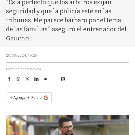
a
"Está perfecto que los árbitros exijan
seguridad y que la policía esté en las
tribunas. Me parece bárbaro por el tema
de las familias", aseguró el entrenador del
Gaucho.
20/03/2024, 16:26
Compartir esta noticia
F
W
T
L
E
a
h
w
i
m
c
a
i
n
a
e
t
t
k
i
+
Agregar El País en
b
s
t
e
l
o
A
e
d
o
p
r
I
k
p
n