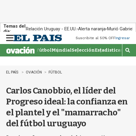
Temas del
Relación Uruguay - EE.UU.
Alerta naranja
Murió Gabriel 
día:
Suscribite al 50% OFF
Ingresar
M
e
Fútbol
Mundial
Selección
Estadisticas
Agen
n
M
u
o
s
t
EL PAÍS
OVACIÓN
FÚTBOL
r
a
Carlos Canobbio, el líder del
r
b
Progreso ideal: la confianza en
�
s
el plantel y el "mamarracho"
q
u
del fútbol uruguayo
e
d