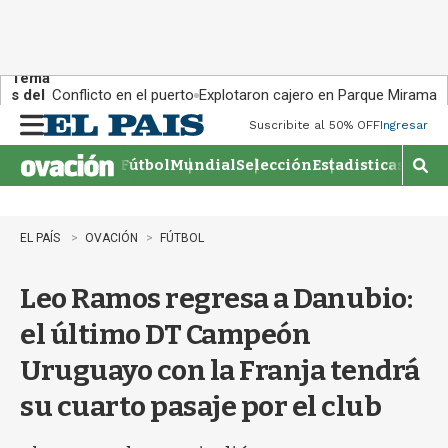
Tema
s del
Conflicto en el puerto
Explotaron cajero en Parque Miramar
día:
Suscribite al 50% OFF
Ingresar
M
e
Fútbol
Mundial
Selección
Estadisticas
Agen
n
M
u
o
s
t
EL PAÍS
OVACIÓN
FÚTBOL
r
a
Leo Ramos regresa a Danubio:
r
b
el último DT Campeón
�
s
Uruguayo con la Franja tendrá
q
u
su cuarto pasaje por el club
e
d