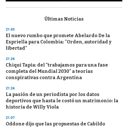
0
s
e
c
Últimas Noticias
o
n
21:45
d
El nuevo rumbo que promete Abelardo De la
s
o
Espriella para Colombia: "Orden, autoridad y
f
libertad"
3
3
s
21:26
e
Chiqui Tapia: del "trabajamos para una fase
c
completa del Mundial 2030" a teorías
o
n
conspirativas contra Argentina
d
s
21:24
La pasión de un periodista por los datos
deportivos que hasta le costó un matrimonio: la
historia de Willy Viola
21:07
Oddone dijo que las propuestas de Cabildo