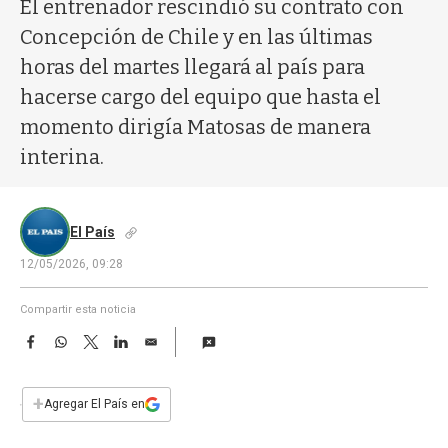
a
El entrenador rescindió su contrato con
Concepción de Chile y en las últimas
horas del martes llegará al país para
hacerse cargo del equipo que hasta el
momento dirigía Matosas de manera
interina.
El País
12/05/2026, 09:28
Compartir esta noticia
F
W
T
L
E
a
h
w
i
m
c
a
i
n
a
e
t
t
k
i
+
Agregar El País en
b
s
t
e
l
o
A
e
d