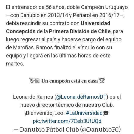
El entrenador de 56 años, doble Campeón Uruguayo
—con Danubio en 2013/14 y Peñarol en 2016/17—,
debía rescindir su contrato con
Universidad
Concepción
de la
Primera División de Chile
, para
luego regresar al país y hacerse cargo del equipo
de Maroñas. Ramos finalizó el vínculo con su
equipo y llegará en las últimas horas de este
martes.
👋🏼 𝐔𝐧 𝐜𝐚𝐦𝐩𝐞𝐨́𝐧 𝐞𝐬𝐭𝐚́ 𝐞𝐧 𝐜𝐚𝐬𝐚 🏆
Leonardo Ramos (
@LeonardoRamosDT
) es el
nuevo director técnico de nuestro Club.
¡Bienvenido, Leo!
#LaUniversidad
🎓
pic.twitter.com/7Ceb3UfUQd
— Danubio Fútbol Club (@DanubioFC)