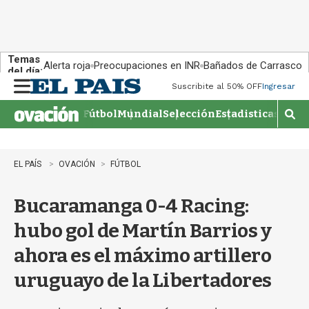
Temas
Alerta roja
Preocupaciones en INR
Bañados de Carrasco
del día:
Suscribite al 50% OFF
Ingresar
M
e
Fútbol
Mundial
Selección
Estadisticas
Agen
n
M
u
o
s
t
EL PAÍS
OVACIÓN
FÚTBOL
r
a
Bucaramanga 0-4 Racing:
r
b
hubo gol de Martín Barrios y
�
s
ahora es el máximo artillero
q
u
uruguayo de la Libertadores
e
d