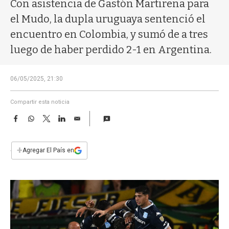
a
Con asistencia de Gastón Martirena para
el Mudo, la dupla uruguaya sentenció el
encuentro en Colombia, y sumó de a tres
luego de haber perdido 2-1 en Argentina.
06/05/2025, 21:30
Compartir esta noticia
F
W
T
L
E
a
h
w
i
m
c
a
i
n
a
e
t
t
k
i
+
Agregar El País en
b
s
t
e
l
o
A
e
d
o
p
r
I
k
p
n