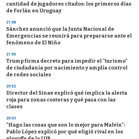
e
cantidad de jugadores citados: los primeros días
c
de Forlán en Uruguay
o
n
d
21:08
s
Sánchez anunció que la Junta Nacional de
Emergencias se reunirá para prepararse ante el
fenómeno de El Niño
21:00
Trump firma decreto para impedir el "turismo"
de ciudadanía por nacimiento y amplía control
de redes sociales
20:52
Director del Sinae explicó qué implica la alerta
roja para zonas costeras y qué pasa con las
clases
20:43
"Hago las cosas que son lo mejor para Malvín":
Pablo López explicó por qué eligió rival en los
playoffs de la LUB