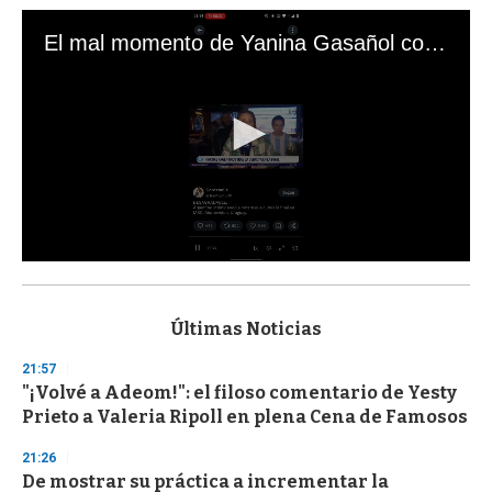
El mal momento de Yanina Gasañol con un hincha argentino en "Subrayado"
0
s
e
c
Últimas Noticias
o
n
21:57
d
"¡Volvé a Adeom!": el filoso comentario de Yesty
s
o
Prieto a Valeria Ripoll en plena Cena de Famosos
f
3
21:26
3
s
De mostrar su práctica a incrementar la