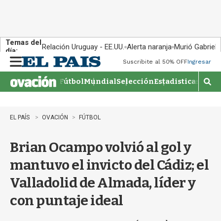
Temas del
Relación Uruguay - EE.UU.
Alerta naranja
Murió Gabriel 
día:
Suscribite al 50% OFF
Ingresar
M
e
Fútbol
Mundial
Selección
Estadisticas
Agen
n
M
u
o
s
t
EL PAÍS
OVACIÓN
FÚTBOL
r
a
Brian Ocampo volvió al gol y
r
b
mantuvo el invicto del Cádiz; el
�
s
Valladolid de Almada, líder y
q
u
con puntaje ideal
e
d