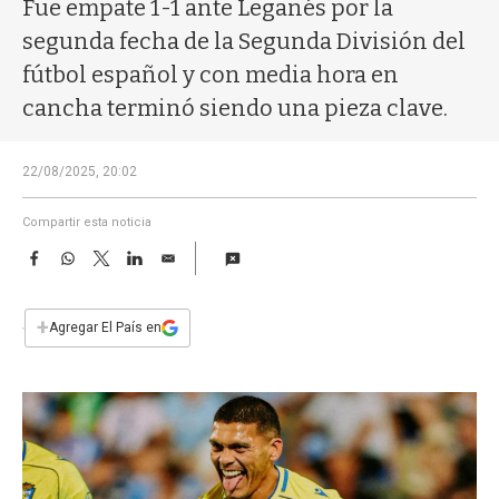
a
Fue empate 1-1 ante Leganés por la
segunda fecha de la Segunda División del
fútbol español y con media hora en
cancha terminó siendo una pieza clave.
22/08/2025, 20:02
Compartir esta noticia
F
W
T
L
E
a
h
w
i
m
c
a
i
n
a
e
t
t
k
i
+
Agregar El País en
b
s
t
e
l
o
A
e
d
o
p
r
I
k
p
n