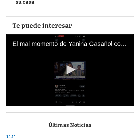
su casa
Te puede interesar
El mal momento de Yanina Gasañol con un hincha argentino en "Subrayado"
0
s
e
c
Últimas Noticias
o
n
14:11
d