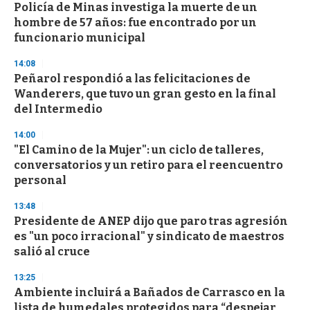
Policía de Minas investiga la muerte de un
s
o
hombre de 57 años: fue encontrado por un
f
funcionario municipal
3
3
s
14:08
e
Peñarol respondió a las felicitaciones de
c
Wanderers, que tuvo un gran gesto en la final
o
n
del Intermedio
d
s
14:00
"El Camino de la Mujer": un ciclo de talleres,
conversatorios y un retiro para el reencuentro
personal
13:48
Presidente de ANEP dijo que paro tras agresión
es "un poco irracional" y sindicato de maestros
salió al cruce
13:25
Ambiente incluirá a Bañados de Carrasco en la
lista de humedales protegidos para “despejar