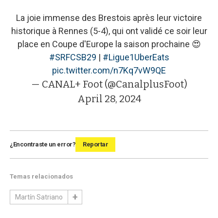
La joie immense des Brestois après leur victoire
historique à Rennes (5-4), qui ont validé ce soir leur
place en Coupe d'Europe la saison prochaine 😍
#SRFCSB29
|
#Ligue1UberEats
pic.twitter.com/n7Kq7vW9QE
— CANAL+ Foot (@CanalplusFoot)
April 28, 2024
¿Encontraste un error?
Reportar
Temas relacionados
Martín Satriano