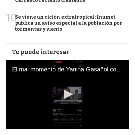
Carrasco reclamó traslados
10
Se viene un ciclón extratropical: Inumet
publica un aviso especial a la población por
tormentas y viento
Te puede interesar
El mal momento de Yanina Gasañol con un hincha argentino en "Subrayado"
0