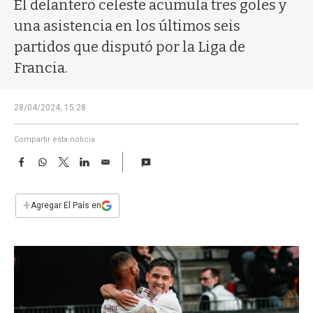
a
El delantero celeste acumula tres goles y
una asistencia en los últimos seis
partidos que disputó por la Liga de
Francia.
28/04/2024, 15:28
Compartir esta noticia
F
W
T
L
E
a
h
w
i
m
c
a
i
n
a
e
t
t
k
i
+
Agregar El País en
b
s
t
e
l
o
A
e
d
o
p
r
I
k
p
n