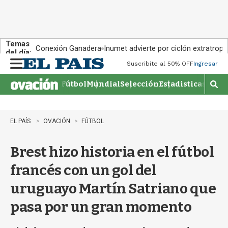
Temas
Conexión Ganadera
Inumet advierte por ciclón extratropi
del día:
Suscribite al 50% OFF
Ingresar
M
e
Fútbol
Mundial
Selección
Estadisticas
Agen
n
M
u
o
s
t
EL PAÍS
OVACIÓN
FÚTBOL
r
a
Brest hizo historia en el fútbol
r
b
francés con un gol del
�
s
uruguayo Martín Satriano que
q
u
pasa por un gran momento
e
d