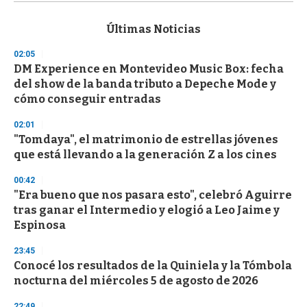
s
e
c
Últimas Noticias
o
n
02:05
d
DM Experience en Montevideo Music Box: fecha
s
o
del show de la banda tributo a Depeche Mode y
f
cómo conseguir entradas
3
3
s
02:01
e
"Tomdaya", el matrimonio de estrellas jóvenes
c
que está llevando a la generación Z a los cines
o
n
d
00:42
s
"Era bueno que nos pasara esto", celebró Aguirre
tras ganar el Intermedio y elogió a Leo Jaime y
Espinosa
23:45
Conocé los resultados de la Quiniela y la Tómbola
nocturna del miércoles 5 de agosto de 2026
22:49