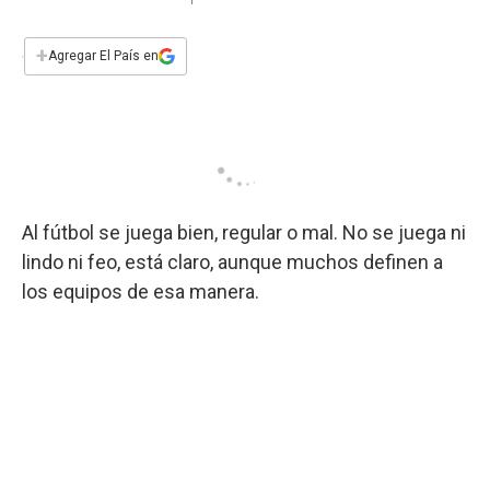
a
h
w
i
m
a
c
a
i
n
a
e
t
t
k
i
+
Agregar El País en
b
s
t
e
l
o
A
e
d
o
p
r
I
k
p
n
Al fútbol se juega bien, regular o mal. No se juega ni
lindo ni feo, está claro, aunque muchos definen a
los equipos de esa manera.