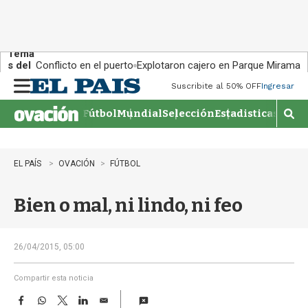
Tema
s del
Conflicto en el puerto
Explotaron cajero en Parque Miramar
día:
Suscribite al 50% OFF
Ingresar
M
e
Fútbol
Mundial
Selección
Estadisticas
Agen
n
M
u
o
s
t
EL PAÍS
OVACIÓN
FÚTBOL
r
a
Bien o mal, ni lindo, ni feo
r
b
�
s
26/04/2015, 05:00
q
u
Compartir esta noticia
e
F
W
T
L
E
d