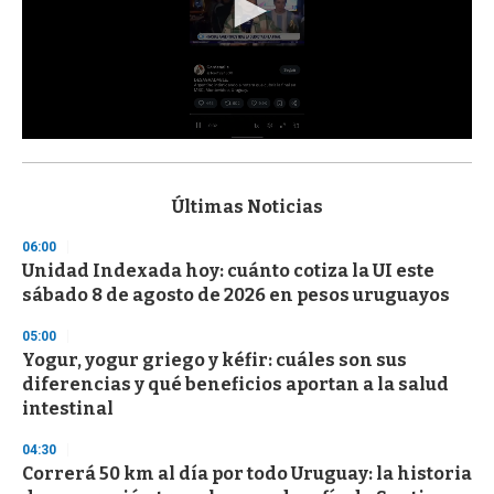
0
s
e
c
Últimas Noticias
o
n
06:00
d
Unidad Indexada hoy: cuánto cotiza la UI este
s
o
sábado 8 de agosto de 2026 en pesos uruguayos
f
3
05:00
3
s
Yogur, yogur griego y kéfir: cuáles son sus
e
diferencias y qué beneficios aportan a la salud
c
intestinal
o
n
d
04:30
s
Correrá 50 km al día por todo Uruguay: la historia