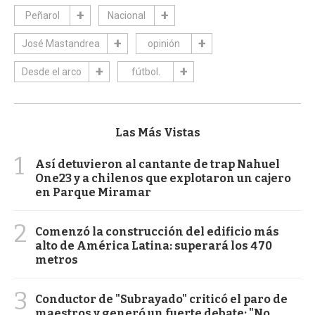
Peñarol
Nacional
José Mastandrea
opinión
Desde el arco
fútbol.
Las Más Vistas
1
Así detuvieron al cantante de trap Nahuel
One23 y a chilenos que explotaron un cajero
en Parque Miramar
2
Comenzó la construcción del edificio más
alto de América Latina: superará los 470
metros
3
Conductor de "Subrayado" criticó el paro de
maestros y generó un fuerte debate: "No