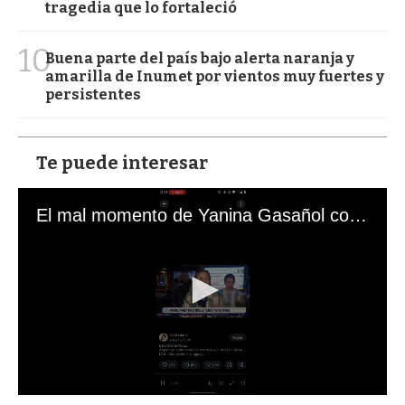
tragedia que lo fortaleció
10
Buena parte del país bajo alerta naranja y
amarilla de Inumet por vientos muy fuertes y
persistentes
Te puede interesar
El mal momento de Yanina Gasañol con un hincha argentino en "Subrayado"
0