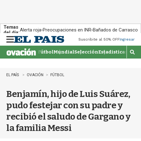
Temas
Alerta roja
Preocupaciones en INR
Bañados de Carrasco
del día:
Suscribite al 50% OFF
Ingresar
M
e
Fútbol
Mundial
Selección
Estadisticas
Agen
n
M
u
o
s
t
EL PAÍS
OVACIÓN
FÚTBOL
r
a
Benjamín, hijo de Luis Suárez,
r
b
pudo festejar con su padre y
�
s
recibió el saludo de Gargano y
q
u
la familia Messi
e
d