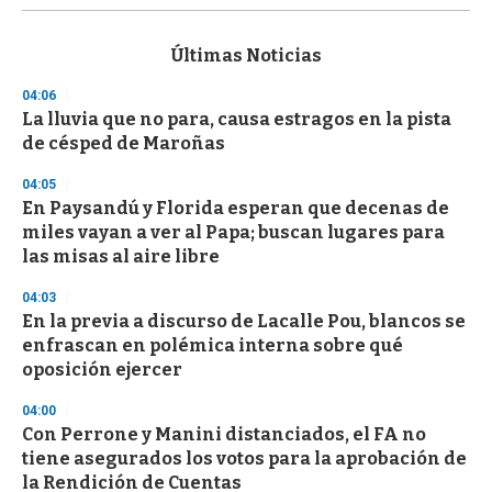
s
e
c
Últimas Noticias
o
n
04:06
d
La lluvia que no para, causa estragos en la pista
s
o
de césped de Maroñas
f
3
04:05
3
s
En Paysandú y Florida esperan que decenas de
e
miles vayan a ver al Papa; buscan lugares para
c
las misas al aire libre
o
n
d
04:03
s
En la previa a discurso de Lacalle Pou, blancos se
enfrascan en polémica interna sobre qué
oposición ejercer
04:00
Con Perrone y Manini distanciados, el FA no
tiene asegurados los votos para la aprobación de
la Rendición de Cuentas