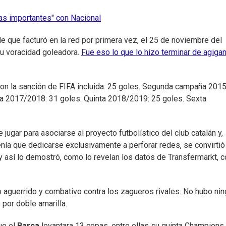
sas importantes" con Nacional
e que facturó en la red por primera vez, el 25 de noviembre del
su voracidad goleadora.
Fue eso lo que lo hizo terminar de agigan
on la sanción de FIFA incluida: 25 goles. Segunda campaña 2015
da 2017/2018: 31 goles. Quinta 2018/2019: 25 goles. Sexta
jugar para asociarse al proyecto futbolístico del club catalán y,
nía que dedicarse exclusivamente a perforar redes, se convirtió
 así lo demostró, como lo revelan los datos de Transfermarkt, c
o aguerrido y combativo contra los zagueros rivales. No hubo ni
 por doble amarilla.
ue el
Barça
levantara 13 copas, entre ellas su quinta Champions