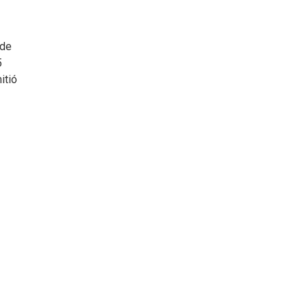
 de
5
itió