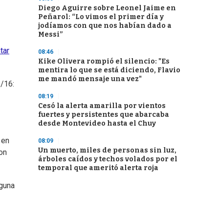
Diego Aguirre sobre Leonel Jaime en
Peñarol: “Lo vimos el primer día y
jodíamos con que nos habían dado a
Messi”
tar
08:46
Kike Olivera rompió el silencio: "Es
mentira lo que se está diciendo, Flavio
me mandó mensaje una vez"
/16:
08:19
Cesó la alerta amarilla por vientos
fuertes y persistentes que abarcaba
desde Montevideo hasta el Chuy
 en
08:09
Un muerto, miles de personas sin luz,
on
árboles caídos y techos volados por el
temporal que ameritó alerta roja
nguna