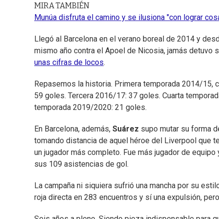
MIRA TAMBIÉN
Munúa disfruta el camino y se ilusiona "con lograr co
Llegó al Barcelona en el verano boreal de 2014 y desd
mismo año contra el Apoel de Nicosia, jamás detuvo 
unas cifras de locos
.
Repasemos la historia. Primera temporada 2014/15, c
59 goles. Tercera 2016/17: 37 goles. Cuarta tempora
temporada 2019/2020: 21 goles.
En Barcelona, además,
Suárez
supo mutar su forma de 
tomando distancia de aquel héroe del Liverpool que te
un jugador más completo. Fue más jugador de equipo y
sus 109 asistencias de gol.
La campaña ni siquiera sufrió una mancha por su estil
roja directa en 283 encuentros y sí una expulsión, pero
Seis años a pleno. Siendo pieza indispensable para q