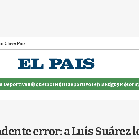
En Clave País
 Deportiva
Básquetbol
Multideportivo
Tenis
Rugby
MotorSp
ente error: a Luis Suárez lo