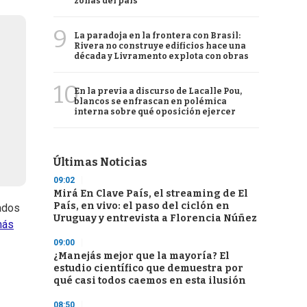
zonas del país
9
La paradoja en la frontera con Brasil:
Rivera no construye edificios hace una
década y Livramento explota con obras
10
En la previa a discurso de Lacalle Pou,
blancos se enfrascan en polémica
interna sobre qué oposición ejercer
Últimas Noticias
09:02
Mirá En Clave País, el streaming de El
País, en vivo: el paso del ciclón en
ados
Uruguay y entrevista a Florencia Núñez
más
09:00
¿Manejás mejor que la mayoría? El
estudio científico que demuestra por
qué casi todos caemos en esta ilusión
08:50