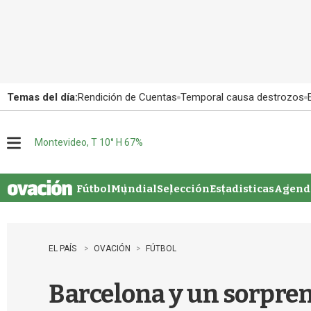
Temas del día:
Rendición de Cuentas
Temporal causa destrozos
Montevideo, T 10° H 67%
M
e
n
u
Fútbol
Mundial
Selección
Estadisticas
Agenda
EL PAÍS
OVACIÓN
FÚTBOL
Barcelona y un sorprend