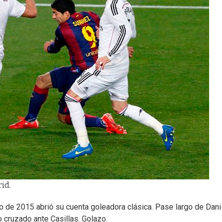
rid.
 de 2015 abrió su cuenta goleadora clásica. Pase largo de Dani
o cruzado ante Casillas. Golazo.