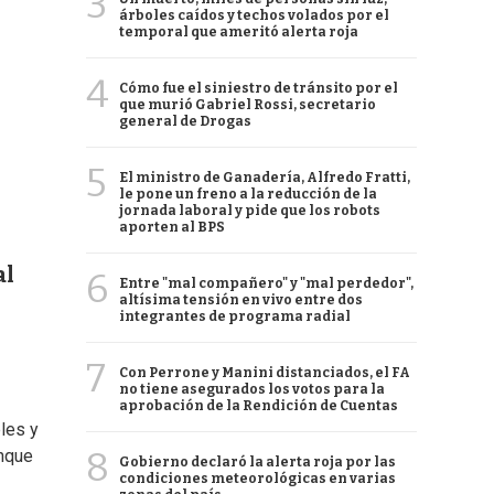
3
árboles caídos y techos volados por el
temporal que ameritó alerta roja
4
Cómo fue el siniestro de tránsito por el
que murió Gabriel Rossi, secretario
general de Drogas
5
El ministro de Ganadería, Alfredo Fratti,
le pone un freno a la reducción de la
jornada laboral y pide que los robots
aporten al BPS
al
6
Entre "mal compañero" y "mal perdedor",
altísima tensión en vivo entre dos
integrantes de programa radial
7
Con Perrone y Manini distanciados, el FA
no tiene asegurados los votos para la
aprobación de la Rendición de Cuentas
les y
8
unque
Gobierno declaró la alerta roja por las
condiciones meteorológicas en varias