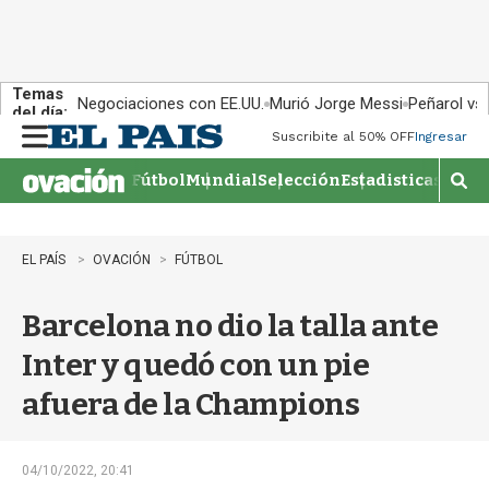
Temas
Negociaciones con EE.UU.
Murió Jorge Messi
Peñarol vs
del día:
Suscribite al 50% OFF
Ingresar
M
e
Fútbol
Mundial
Selección
Estadisticas
Agen
n
M
u
o
s
t
EL PAÍS
OVACIÓN
FÚTBOL
r
a
Barcelona no dio la talla ante
r
b
Inter y quedó con un pie
�
s
afuera de la Champions
q
u
e
d
04/10/2022, 20:41