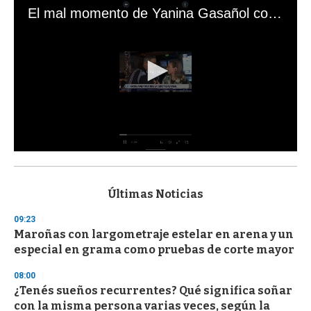
El mal momento de Yanina Gasañol con un hincha argentino en "Subrayado"
0
s
e
c
Últimas Noticias
o
n
09:23
d
Maroñas con largometraje estelar en arena y un
s
o
especial en grama como pruebas de corte mayor
f
3
08:00
3
s
¿Tenés sueños recurrentes? Qué significa soñar
e
con la misma persona varias veces, según la