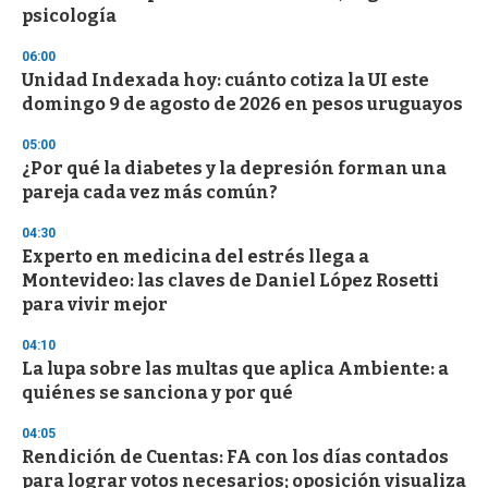
c
psicología
o
n
d
06:00
s
Unidad Indexada hoy: cuánto cotiza la UI este
domingo 9 de agosto de 2026 en pesos uruguayos
05:00
¿Por qué la diabetes y la depresión forman una
pareja cada vez más común?
04:30
Experto en medicina del estrés llega a
Montevideo: las claves de Daniel López Rosetti
para vivir mejor
04:10
La lupa sobre las multas que aplica Ambiente: a
quiénes se sanciona y por qué
04:05
Rendición de Cuentas: FA con los días contados
para lograr votos necesarios; oposición visualiza