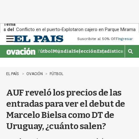
Tema
s del
Conflicto en el puerto
Explotaron cajero en Parque Miramar
día:
Suscribite al 50% OFF
Ingresar
M
e
Fútbol
Mundial
Selección
Estadisticas
Agen
n
M
u
o
s
t
EL PAÍS
OVACIÓN
FÚTBOL
r
a
AUF reveló los precios de las
r
b
entradas para ver el debut de
�
s
Marcelo Bielsa como DT de
q
u
Uruguay, ¿cuánto salen?
e
d