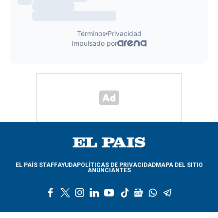
EL PAÍS STAFF
AYUDA
POLÍTICAS DE PRIVACIDAD
MAPA DEL SITIO
ANUNCIANTES
f
t
i
l
y
t
g
w
t
a
w
n
i
o
i
o
h
e
c
i
s
n
u
k
o
a
l