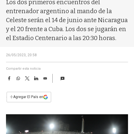
a
Los dos primeros encuentros del
entrenador argentino al mando de la
Celeste serán el 14 de junio ante Nicaragua
y el 20 frente a Cuba. Los dos se jugarán en
el Estadio Centenario a las 20:30 horas.
26/05/2023, 20:58
Compartir esta noticia
F
W
T
L
E
a
h
w
i
m
c
a
i
n
a
e
t
t
k
i
+
Agregar El País en
b
s
t
e
l
o
A
e
d
o
p
r
I
k
p
n