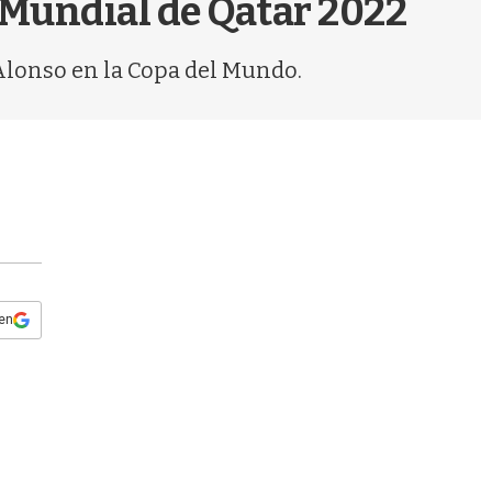
l Mundial de Qatar 2022
s
q
u
 Alonso en la Copa del Mundo.
e
d
a
 en