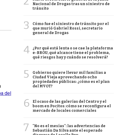
2
Nacional de Drogas tras un siniestro de
tránsito
3
Cómo fue el siniestro de tránsito por el
que murió Gabriel Rossi, secretario
general de Drogas
4
¿Por qué está lenta o se cae la plataforma
e-BROU, qué alcance tiene el problema,
qué riesgos hay y cuándo se resolverá?
5
Gobierno quiere llevar mil familias a
Ciudad Vieja aprovechando ocho
propiedades públicas: ¿cómo es el plan
a
del MVOT?
a del
6
El ocaso de las galerías del Centro y el
boom en Pocitos: cómo se reconfigura el
mercado de locales comerciales
7
"No es el mesías": las advertencias de
Sebastián Da Silva ante el esperado