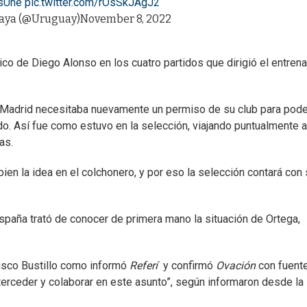
sUne
pic.twitter.com/rOsSkJAgJ2
uaya (@Uruguay)
November 8, 2022
co de Diego Alonso en los cuatro partidos que dirigió el entren
 Madrid necesitaba nuevamente un permiso de su club para pode
. Así fue como estuvo en la selección, viajando puntualmente a
as.
en la idea en el colchonero, y por eso la selección contará con 
spaña trató de conocer de primera mano la situación de Ortega,
cisco Bustillo como informó
Referí
y confirmó
Ovación
con fuent
nterceder y colaborar en este asunto”, según informaron desde la