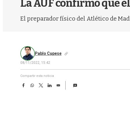
La AUF confirmó que el
El preparador físico del Atlético de Ma
Pablo Cupese
08/11/2022, 15:42
Compartir esta noticia
F
W
T
L
E
a
h
w
i
m
c
a
i
n
a
e
t
t
k
i
b
s
t
e
l
o
A
e
d
o
p
r
I
k
p
n