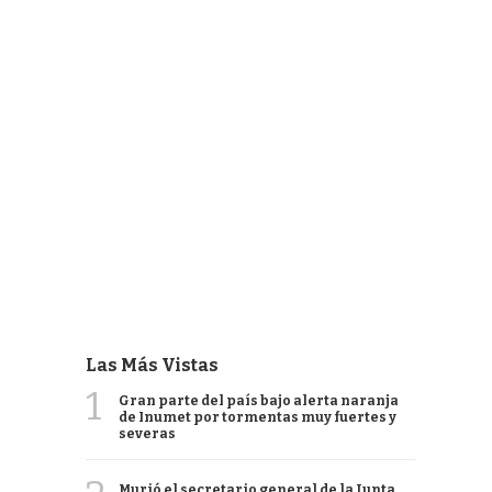
Las Más Vistas
1
Gran parte del país bajo alerta naranja
de Inumet por tormentas muy fuertes y
severas
Murió el secretario general de la Junta