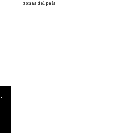
zonas del país
cha argentino en "Subrayado"