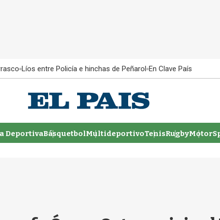
rrasco
Líos entre Policía e hinchas de Peñarol
En Clave País
 Deportiva
Básquetbol
Multideportivo
Tenis
Rugby
MotorSp