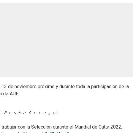
 13 de noviembre próximo y durante toda la participación de la
ó la AUF.
𝑙 𝑃𝑟𝑜𝑓𝑒 𝑂𝑟𝑡𝑒𝑔𝑎!
 trabajar con la Selección durante el Mundial de Catar 2022.