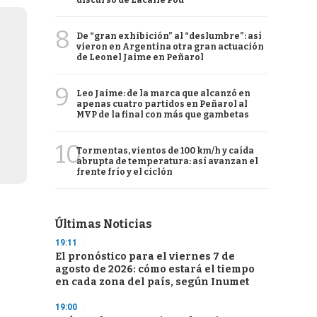
discurso de Lacalle Pou
8
De “gran exhibición” al “deslumbre”: así
vieron en Argentina otra gran actuación
de Leonel Jaime en Peñarol
9
Leo Jaime: de la marca que alcanzó en
apenas cuatro partidos en Peñarol al
MVP de la final con más que gambetas
10
Tormentas, vientos de 100 km/h y caída
abrupta de temperatura: así avanzan el
frente frío y el ciclón
Últimas Noticias
19:11
El pronóstico para el viernes 7 de
agosto de 2026: cómo estará el tiempo
en cada zona del país, según Inumet
19:00