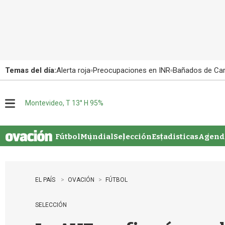
Temas del día:
Alerta roja
Preocupaciones en INR
Bañados de Ca
Montevideo, T 13° H 95%
M
e
n
u
Fútbol
Mundial
Selección
Estadisticas
Agenda
EL PAÍS
OVACIÓN
FÚTBOL
SELECCIÓN