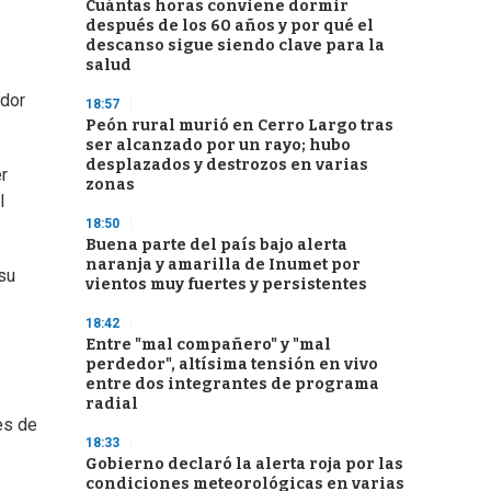
Cuántas horas conviene dormir
después de los 60 años y por qué el
descanso sigue siendo clave para la
salud
ador
18:57
Peón rural murió en Cerro Largo tras
ser alcanzado por un rayo; hubo
desplazados y destrozos en varias
r
zonas
l
18:50
Buena parte del país bajo alerta
naranja y amarilla de Inumet por
su
vientos muy fuertes y persistentes
18:42
Entre "mal compañero" y "mal
perdedor", altísima tensión en vivo
entre dos integrantes de programa
radial
es de
18:33
Gobierno declaró la alerta roja por las
condiciones meteorológicas en varias