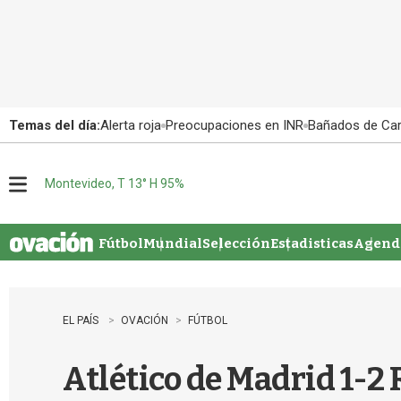
Temas del día:
Alerta roja
Preocupaciones en INR
Bañados de Ca
Montevideo, T 13° H 95%
M
e
n
u
Fútbol
Mundial
Selección
Estadisticas
Agenda
EL PAÍS
OVACIÓN
FÚTBOL
Atlético de Madrid 1-2 