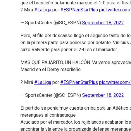
que el brasileño solamente marque el 1-0 para el Real
? Mirá
#LaLiga
por
#ESPNenStarPlus
pic.twitter.c
— SportsCenter (@SC_ESPN)
September 18, 2022
Pero, al filo del descanso llegó el segundo tanto de 
en la primera parte para ponerse por delante. Vinicius 
cazó Valverde para poner el 2-0 en el marcador.
MÁS QUE PAJARITO, UN HALCÓN. Valverde aprovechó el 
Madrid en el Derby madrileño.
? Mirá
#LaLiga
por
#ESPNenStarPlus
pic.twitter.c
— SportsCenter (@SC_ESPN)
September 18, 2022
El partido se ponía muy cuesta arriba para un Atlético q
merengues al contraataque.
Acuciado por el marcador, los rojiblancos acabaron lo
encontrar la vía entre la organizada defensa merengue, 