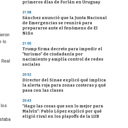
primeros días de Forlán en Uruguay
21:08
Sánchez anunció que la Junta Nacional
de Emergencias se reunirá para
prepararse ante el fenómeno de El
Niño
ieron
e lo
21:00
Trump firma decreto para impedir el
"turismo" de ciudadanía por
nacimiento y amplía control de redes
 Real
sociales
20:52
Director del Sinae explicó qué implica
la alerta roja para zonas costeras y qué
pasa con las clases
20:43
 los
"Hago las cosas que son lo mejor para
Malvín": Pablo López explicó por qué
eligió rival en los playoffs de la LUB
ostaba