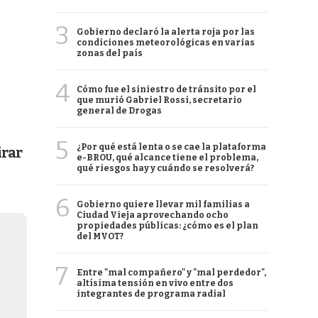
3
Gobierno declaró la alerta roja por las
condiciones meteorológicas en varias
zonas del país
4
Cómo fue el siniestro de tránsito por el
que murió Gabriel Rossi, secretario
general de Drogas
5
¿Por qué está lenta o se cae la plataforma
irar
e-BROU, qué alcance tiene el problema,
qué riesgos hay y cuándo se resolverá?
6
Gobierno quiere llevar mil familias a
Ciudad Vieja aprovechando ocho
propiedades públicas: ¿cómo es el plan
del MVOT?
7
Entre "mal compañero" y "mal perdedor",
altísima tensión en vivo entre dos
integrantes de programa radial