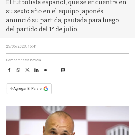
a
El futbolista español, que se encuentra en
su sexto año en el equipo japonés,
anunció su partida, pautada para luego
del partido del 1° de julio.
25/05/2023, 15:41
Compartir esta noticia
F
W
T
L
E
a
h
w
i
m
c
a
i
n
a
e
t
t
k
i
+
Agregar El País en
b
s
t
e
l
o
A
e
d
o
p
r
I
k
p
n