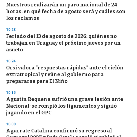
Maestros realizarán un paro nacional de 24
s
o
horas: en qué fecha de agosto será y cuáles son
f
los reclamos
3
3
s
10:28
e
Feriado del 13 de agosto de 2026: quiénes no
c
trabajan en Uruguay el próximo jueves por un
o
n
asueto
d
s
10:24
Orsi valora “respuestas rápidas” ante el ciclón
extratropical y reúne al gobierno para
prepararse para El Niño
10:15
Agustín Requena sufrió una grave lesión ante
Nacional: se rompió los ligamentos y siguió
jugando en el GPC
10:08
Agarrate Catalina confirmó su regreso al