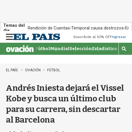
Temas del
Rendición de Cuentas
Temporal causa destrozos
En 
día:
Suscribite al 50% OFF
Ingresar
M
e
Fútbol
Mundial
Selección
Estadisticas
Agen
n
M
u
o
s
t
EL PAÍS
OVACIÓN
FÚTBOL
r
a
Andrés Iniesta dejará el Vissel
r
b
Kobe y busca un último club
�
s
para su carrera, sin descartar
q
u
al Barcelona
e
d