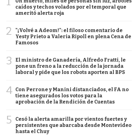
1
Un muerto, miles de personas sin luz, árboles
caídos y techos volados por el temporal que
ameritó alerta roja
2
"¡Volvé a Adeom!": el filoso comentario de
Yesty Prieto a Valeria Ripoll en plena Cena de
Famosos
3
El ministro de Ganadería, Alfredo Fratti, le
pone un freno a la reducción de la jornada
laboral y pide que los robots aporten al BPS
4
Con Perrone y Manini distanciados, el FA no
tiene asegurados los votos para la
aprobación de la Rendición de Cuentas
5
Cesó la alerta amarilla por vientos fuertes y
persistentes que abarcaba desde Montevideo
hasta el Chuy