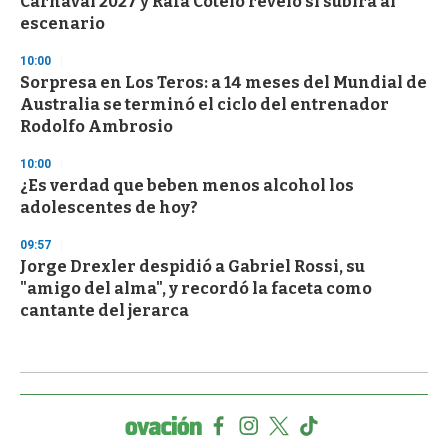
Carnaval 2027 y Rafa Cotelo reveló si subirá al
escenario
10:00
Sorpresa en Los Teros: a 14 meses del Mundial de
Australia se terminó el ciclo del entrenador
Rodolfo Ambrosio
10:00
¿Es verdad que beben menos alcohol los
adolescentes de hoy?
09:57
Jorge Drexler despidió a Gabriel Rossi, su
"amigo del alma", y recordó la faceta como
cantante del jerarca