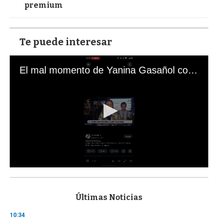
premium
Te puede interesar
El mal momento de Yanina Gasañol con un hincha argentino en "Subrayado"
0
s
e
c
Últimas Noticias
o
n
10:34
d