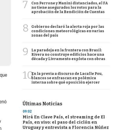
7
Con Perrone y Manini distanciados, el FA
no tiene asegurados los votos para la
aprobación de la Rendición de Cuentas
8
Gobierno declaró la alerta roja por las
condiciones meteorológicas en varias
zonas del país
9
La paradoja en la frontera con Brasil:
Rivera no construye edificios hace una
década y Livramento explota con obras
10
En la previa a discurso de Lacalle Pou,
 que
blancos se enfrascan en polémica
interna sobre qué oposición ejercer
renó
Últimas Noticias
09:02
Mirá En Clave País, el streaming de El
y
País, en vivo: el paso del ciclón en
Uruguay y entrevista a Florencia Núñez
n