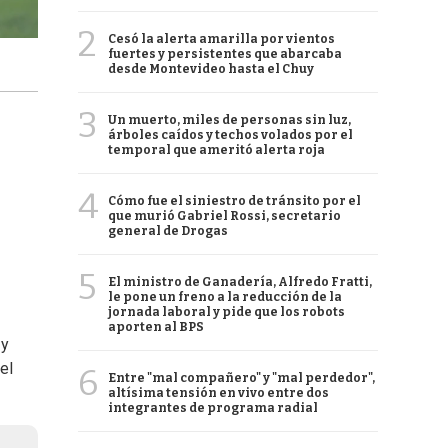
2
Cesó la alerta amarilla por vientos
fuertes y persistentes que abarcaba
desde Montevideo hasta el Chuy
3
Un muerto, miles de personas sin luz,
árboles caídos y techos volados por el
temporal que ameritó alerta roja
4
Cómo fue el siniestro de tránsito por el
que murió Gabriel Rossi, secretario
general de Drogas
5
El ministro de Ganadería, Alfredo Fratti,
le pone un freno a la reducción de la
jornada laboral y pide que los robots
aporten al BPS
 y
el
6
Entre "mal compañero" y "mal perdedor",
altísima tensión en vivo entre dos
integrantes de programa radial