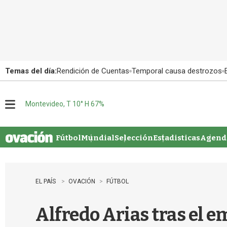
Temas del día:
Rendición de Cuentas
Temporal causa destrozos
Montevideo, T 10° H 67%
M
e
n
u
Fútbol
Mundial
Selección
Estadisticas
Agenda
EL PAÍS
OVACIÓN
FÚTBOL
Alfredo Arias tras el em