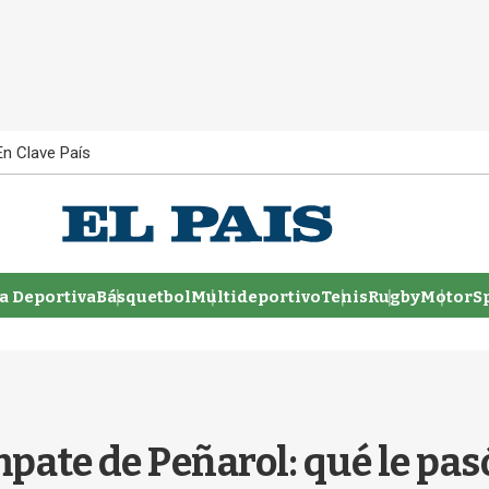
En Clave País
 Deportiva
Básquetbol
Multideportivo
Tenis
Rugby
MotorSp
pate de Peñarol: qué le pasó