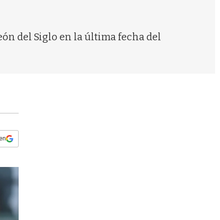
s
q
u
e
ón del Siglo en la última fecha del
d
a
 en