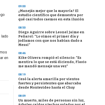
09:00
¿Manejás mejor que la mayoría? El
ego
estudio científico que demuestra por
qué casi todos caemos en esta ilusión
08:50
Diego Aguirre sobre Leonel Jaime en
 lado
Peñarol: “Lo vimos el primer día y
jodíamos con que nos habían dado a
Messi”
tamos
08:46
ar en
Kike Olivera rompió el silencio: "Es
mentira lo que se está diciendo, Flavio
me mandó mensaje una vez"
08:19
Cesó la alerta amarilla por vientos
fuertes y persistentes que abarcaba
desde Montevideo hasta el Chuy
08:09
Un muerto, miles de personas sin luz,
árboles caídos y techos volados por el