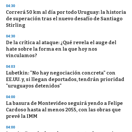
3
s
04:30
e
Correrá 50 km al día por todo Uruguay: la historia
c
de superación tras el nuevo desafío de Santiago
o
n
Stirling
d
s
04:30
De la crítica al ataque: ¿Qué revela el auge del
hate sobre la forma en la que hoy nos
vinculamos?
04:03
Lubetkin: "No hay negociación concreta" con
EE.UU. y, si llegan deportados, tendrán prioridad
"uruguayos detenidos"
04:00
La basura de Montevideo seguirá yendo a Felipe
Cardoso hasta al menos 2055, con las obras que
prevé la IMM
04:00