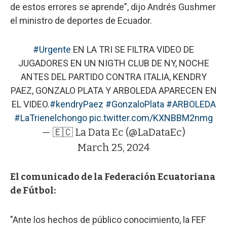
de estos errores se aprende”, dijo Andrés Gushmer
el ministro de deportes de Ecuador.
#Urgente
EN LA TRI SE FILTRA VIDEO DE
JUGADORES EN UN NIGTH CLUB DE NY, NOCHE
ANTES DEL PARTIDO CONTRA ITALIA, KENDRY
PAEZ, GONZALO PLATA Y ARBOLEDA APARECEN EN
EL VIDEO.
#kendryPaez
#GonzaloPlata
#ARBOLEDA
#LaTrienelchongo
pic.twitter.com/KXNBBM2nmg
— 🇪🇨 La Data Ec (@LaDataEc)
March 25, 2024
El comunicado de la Federación Ecuatoriana
de Fútbol:
"Ante los hechos de público conocimiento, la FEF