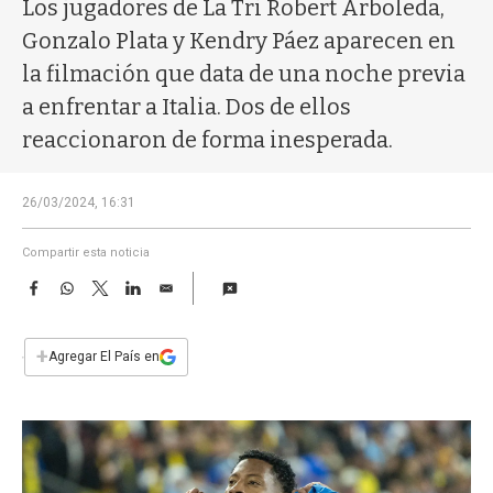
a
Los jugadores de La Tri Robert Arboleda,
Gonzalo Plata y Kendry Páez aparecen en
la filmación que data de una noche previa
a enfrentar a Italia. Dos de ellos
reaccionaron de forma inesperada.
26/03/2024, 16:31
Compartir esta noticia
F
W
T
L
E
a
h
w
i
m
c
a
i
n
a
e
t
t
k
i
+
Agregar El País en
b
s
t
e
l
o
A
e
d
o
p
r
I
k
p
n