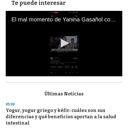
Te puede interesar
El mal momento de Yanina Gasañol con un hincha argentino en "Subrayado"
0
s
e
c
Últimas Noticias
o
n
05:00
d
Yogur, yogur griego y kéfir: cuáles son sus
s
o
diferencias y qué beneficios aportan a la salud
f
intestinal
3