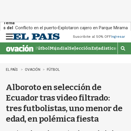
Tema
s del
Conflicto en el puerto
Explotaron cajero en Parque Miramar
día:
Suscribite al 50% OFF
Ingresar
M
e
Fútbol
Mundial
Selección
Estadisticas
Agen
n
M
u
o
s
t
EL PAÍS
OVACIÓN
FÚTBOL
r
a
Alboroto en selección de
r
b
Ecuador tras video filtrado:
�
s
tres futbolistas, uno menor de
q
u
edad, en polémica fiesta
e
d