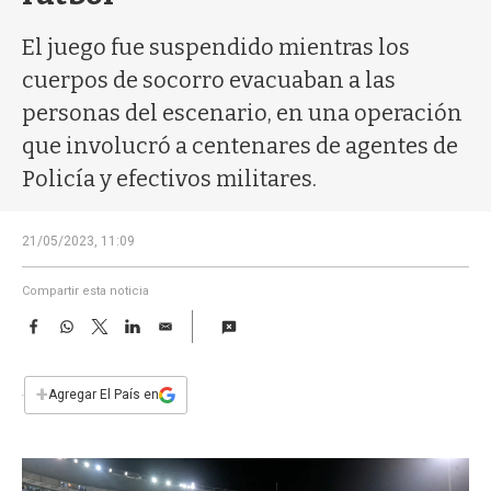
a
El juego fue suspendido mientras los
cuerpos de socorro evacuaban a las
personas del escenario, en una operación
que involucró a centenares de agentes de
Policía y efectivos militares.
21/05/2023, 11:09
Compartir esta noticia
F
W
T
L
E
a
h
w
i
m
c
a
i
n
a
e
t
t
k
i
+
Agregar El País en
b
s
t
e
l
o
A
e
d
o
p
r
I
k
p
n