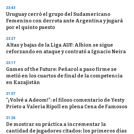
3
23:43
3
s
Uruguay cerró el grupo del Sudamericano
e
Femenino con derrota ante Argentina y jugará
c
por el quinto puesto
o
n
d
23:27
s
Altas y bajas de la Liga AUF: Albion se sigue
reforzando en ataque y contrató a Ignacio Neira
23:17
Games of the Future: Peñarol a paso firme se
metió en los cuartos de final de la competencia
en Kazajistán
21:57
"¡Volvé a Adeom!": el filoso comentario de Yesty
Prieto a Valeria Ripoll en plena Cena de Famosos
21:26
De mostrar su práctica a incrementar la
cantidad de jugadores citados: los primeros días