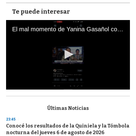
Te puede interesar
El mal momento de Yanina Gasañol con un hincha argentino en "Subrayado"
0
s
e
c
Últimas Noticias
o
n
23:45
d
Conocé los resultados de la Quiniela y la Tómbola
s
o
nocturna del jueves 6 de agosto de 2026
f