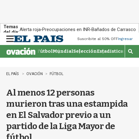
Temas
Alerta roja
Preocupaciones en INR
Bañados de Carrasco
del día:
Suscribite al 50% OFF
Ingresar
M
e
Fútbol
Mundial
Selección
Estadisticas
Agen
n
M
u
o
s
t
EL PAÍS
OVACIÓN
FÚTBOL
r
a
Al menos 12 personas
r
b
murieron tras una estampida
�
s
en El Salvador previo a un
q
u
partido de la Liga Mayor de
e
d
fútbol