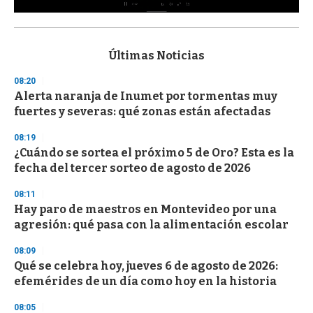
0
s
e
c
Últimas Noticias
o
n
08:20
d
Alerta naranja de Inumet por tormentas muy
s
o
fuertes y severas: qué zonas están afectadas
f
3
08:19
3
s
¿Cuándo se sortea el próximo 5 de Oro? Esta es la
e
fecha del tercer sorteo de agosto de 2026
c
o
08:11
n
d
Hay paro de maestros en Montevideo por una
s
agresión: qué pasa con la alimentación escolar
08:09
Qué se celebra hoy, jueves 6 de agosto de 2026:
efemérides de un día como hoy en la historia
08:05