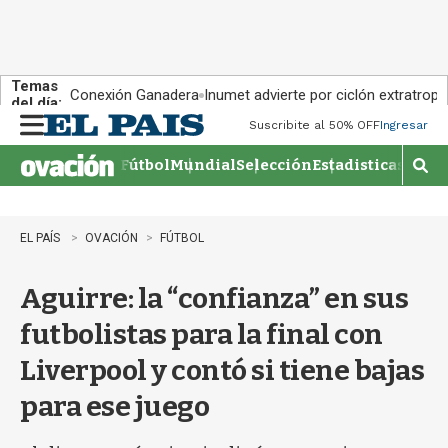
Temas
Conexión Ganadera
Inumet advierte por ciclón extratropi
del día:
Suscribite al 50% OFF
Ingresar
M
e
Fútbol
Mundial
Selección
Estadisticas
Agen
n
M
u
o
s
t
EL PAÍS
OVACIÓN
FÚTBOL
r
a
Aguirre: la “confianza” en sus
r
b
futbolistas para la final con
�
s
Liverpool y contó si tiene bajas
q
u
para ese juego
e
d