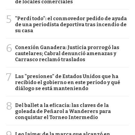
de locales comerciales
5
"Perdí todo": el conmovedor pedido de ayuda
de una periodista deportiva tras incendio de
su casa
6
Conexión Ganadera: Justicia prorrogó las
cautelares; Cabral denunció amenazas y
Carrasco reclamó traslados
7
Las "presiones" de Estados Unidos que ha
recibido el gobierno en este período y qué
diálogo se está manteniendo
8
Del ballet a la eficacia: las claves de la
goleada de Peñarol a Wanderers para
conquistar el Torneo Intermedio
9
Leo Jaime: de la marca que alcanzó en