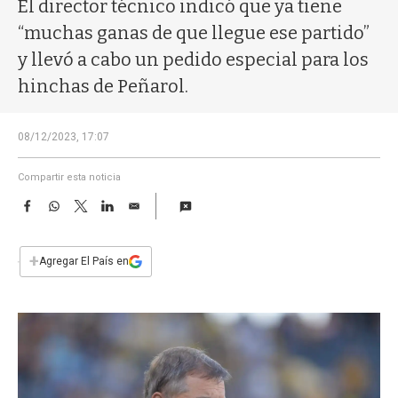
a
El director técnico indicó que ya tiene
“muchas ganas de que llegue ese partido”
y llevó a cabo un pedido especial para los
hinchas de Peñarol.
08/12/2023, 17:07
Compartir esta noticia
F
W
T
L
E
a
h
w
i
m
c
a
i
n
a
e
t
t
k
i
+
Agregar El País en
b
s
t
e
l
o
A
e
d
o
p
r
I
k
p
n