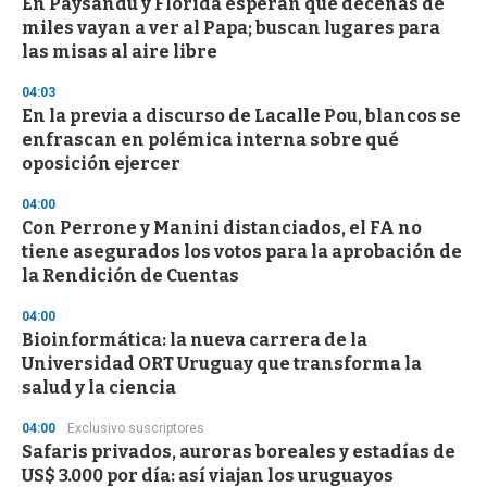
d
En Paysandú y Florida esperan que decenas de
s
miles vayan a ver al Papa; buscan lugares para
las misas al aire libre
04:03
En la previa a discurso de Lacalle Pou, blancos se
enfrascan en polémica interna sobre qué
oposición ejercer
04:00
Con Perrone y Manini distanciados, el FA no
tiene asegurados los votos para la aprobación de
la Rendición de Cuentas
04:00
Bioinformática: la nueva carrera de la
Universidad ORT Uruguay que transforma la
salud y la ciencia
04:00
Exclusivo suscriptores
Safaris privados, auroras boreales y estadías de
US$ 3.000 por día: así viajan los uruguayos