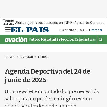
Temas
Alerta roja
Preocupaciones en INR
Bañados de Carrasco
del día:
Suscribite al 50% OFF
Ingresar
M
e
Fútbol
Mundial
Selección
Estadisticas
Agen
n
M
u
o
s
t
EL PAÍS
OVACIÓN
FÚTBOL
r
a
Agenda Deportiva del 24 de
r
b
junio de 2026
�
s
q
Una newsletter con todo lo que necesitás
u
saber para no perderte ningún evento
e
d
deportivo alrededor del mundo.