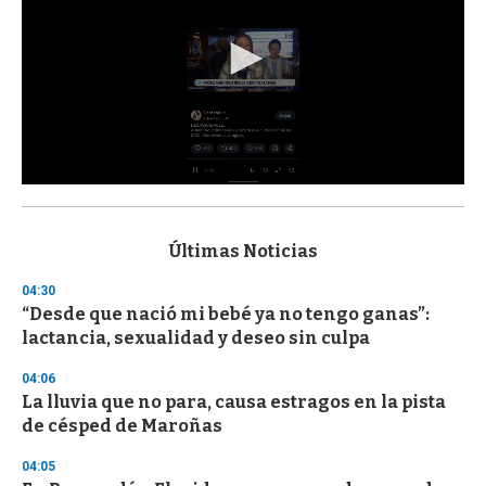
0
s
e
c
Últimas Noticias
o
n
04:30
d
“Desde que nació mi bebé ya no tengo ganas”:
s
o
lactancia, sexualidad y deseo sin culpa
f
3
04:06
3
s
La lluvia que no para, causa estragos en la pista
e
de césped de Maroñas
c
o
04:05
n