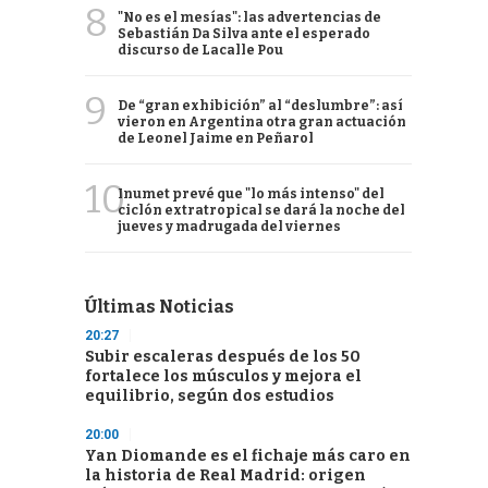
8
"No es el mesías": las advertencias de
Sebastián Da Silva ante el esperado
discurso de Lacalle Pou
9
De “gran exhibición” al “deslumbre”: así
vieron en Argentina otra gran actuación
de Leonel Jaime en Peñarol
10
Inumet prevé que "lo más intenso" del
ciclón extratropical se dará la noche del
jueves y madrugada del viernes
Últimas Noticias
20:27
Subir escaleras después de los 50
fortalece los músculos y mejora el
equilibrio, según dos estudios
20:00
Yan Diomande es el fichaje más caro en
la historia de Real Madrid: origen