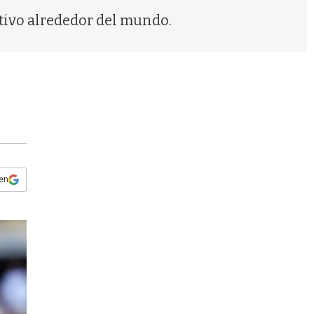
s
tivo alrededor del mundo.
q
u
e
d
a
 en