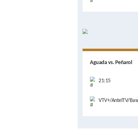
Aguada vs. Peñarol
21:15
VTV+/AntelTV/Bas