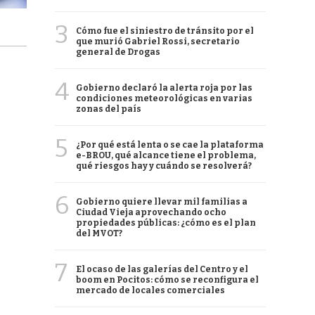
3
Cómo fue el siniestro de tránsito por el
que murió Gabriel Rossi, secretario
general de Drogas
4
Gobierno declaró la alerta roja por las
condiciones meteorológicas en varias
zonas del país
5
¿Por qué está lenta o se cae la plataforma
e-BROU, qué alcance tiene el problema,
qué riesgos hay y cuándo se resolverá?
6
Gobierno quiere llevar mil familias a
Ciudad Vieja aprovechando ocho
propiedades públicas: ¿cómo es el plan
del MVOT?
7
El ocaso de las galerías del Centro y el
boom en Pocitos: cómo se reconfigura el
mercado de locales comerciales