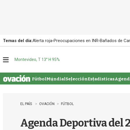
Temas del día:
Alerta roja
Preocupaciones en INR
Bañados de Ca
Montevideo, T 13° H 95%
M
e
n
u
Fútbol
Mundial
Selección
Estadisticas
Agenda
EL PAÍS
OVACIÓN
FÚTBOL
Agenda Deportiva del 2