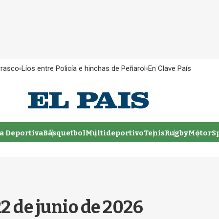
rrasco
Líos entre Policía e hinchas de Peñarol
En Clave País
 Deportiva
Básquetbol
Multideportivo
Tenis
Rugby
MotorSp
2 de junio de 2026