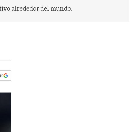
s
tivo alrededor del mundo.
q
u
e
d
a
 en