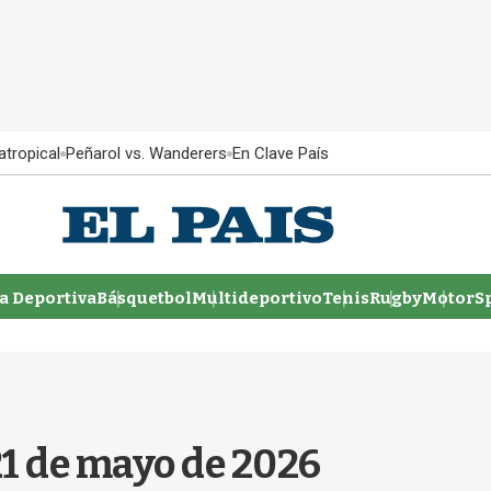
atropical
Peñarol vs. Wanderers
En Clave País
 Deportiva
Básquetbol
Multideportivo
Tenis
Rugby
MotorSp
21 de mayo de 2026