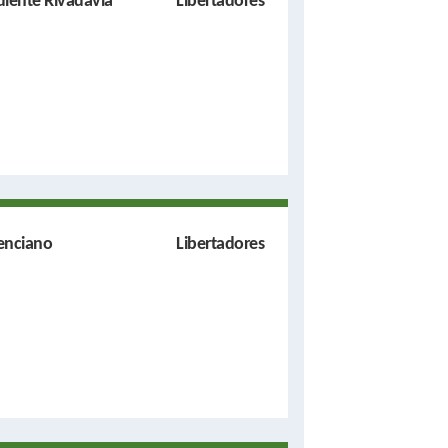
diente Rivadavia
Libertadores
ienciano
Libertadores