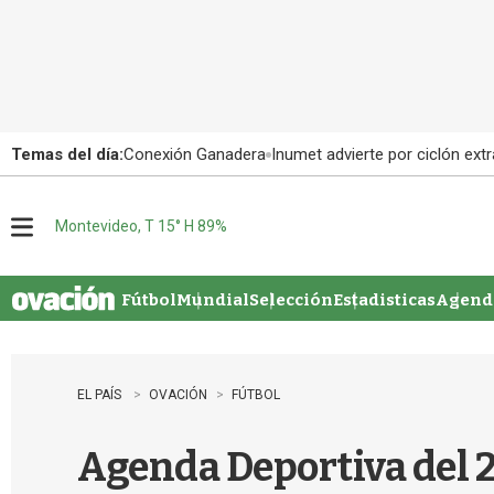
Temas del día:
Conexión Ganadera
Inumet advierte por ciclón extr
Montevideo, T 15° H 89%
M
e
n
u
Fútbol
Mundial
Selección
Estadisticas
Agenda
EL PAÍS
OVACIÓN
FÚTBOL
Agenda Deportiva del 