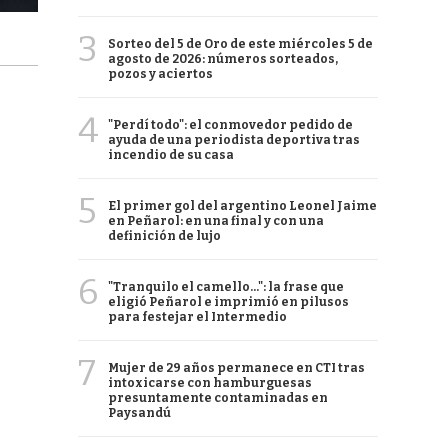
3
Sorteo del 5 de Oro de este miércoles 5 de
agosto de 2026: números sorteados,
pozos y aciertos
4
"Perdí todo": el conmovedor pedido de
ayuda de una periodista deportiva tras
incendio de su casa
5
El primer gol del argentino Leonel Jaime
en Peñarol: en una final y con una
definición de lujo
6
"Tranquilo el camello...": la frase que
eligió Peñarol e imprimió en pilusos
para festejar el Intermedio
7
Mujer de 29 años permanece en CTI tras
intoxicarse con hamburguesas
presuntamente contaminadas en
Paysandú