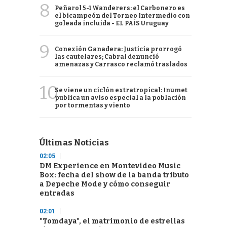
8
Peñarol 5-1 Wanderers: el Carbonero es
el bicampeón del Torneo Intermedio con
goleada incluida - EL PAÍS Uruguay
9
Conexión Ganadera: Justicia prorrogó
las cautelares; Cabral denunció
amenazas y Carrasco reclamó traslados
10
Se viene un ciclón extratropical: Inumet
publica un aviso especial a la población
por tormentas y viento
Últimas Noticias
02:05
DM Experience en Montevideo Music
Box: fecha del show de la banda tributo
a Depeche Mode y cómo conseguir
entradas
02:01
"Tomdaya", el matrimonio de estrellas