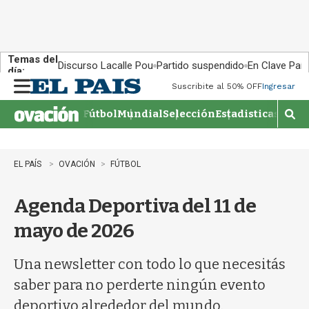
Temas del
Discurso Lacalle Pou
Partido suspendido
En Clave País
día:
Suscribite al 50% OFF
Ingresar
M
e
Fútbol
Mundial
Selección
Estadisticas
Agen
n
M
u
o
s
t
EL PAÍS
OVACIÓN
FÚTBOL
r
a
Agenda Deportiva del 11 de
r
b
mayo de 2026
�
s
q
Una newsletter con todo lo que necesitás
u
saber para no perderte ningún evento
e
d
deportivo alrededor del mundo.