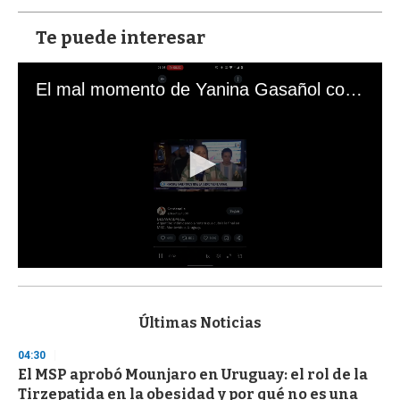
Te puede interesar
El mal momento de Yanina Gasañol con un hincha argentino en "Subrayado"
0
s
e
c
Últimas Noticias
o
n
04:30
d
El MSP aprobó Mounjaro en Uruguay: el rol de la
s
o
Tirzepatida en la obesidad y por qué no es una