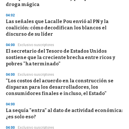
f
droga mágica
3
3
s
04:02
e
Las señales que Lacalle Pou envió al PN y la
c
coalición: cómo decodifican los blancos el
o
n
discurso de su líder
d
s
04:00
Exclusivo suscriptores
El secretario del Tesoro de Estados Unidos
sostiene que la creciente brecha entre ricos y
pobres "ha terminado"
04:00
Exclusivo suscriptores
"Los costos del acuerdo en la construcción se
disparan para los desarrolladores, los
consumidores finales e incluso, el Estado"
04:00
La sequía "entra" al dato de actividad económica:
¿es solo eso?
04:00
Exclusivo suscriptores