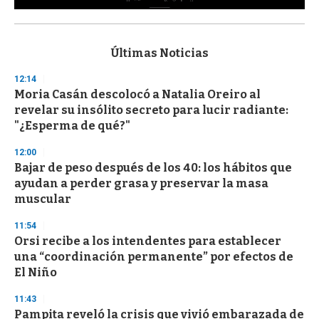
0
s
e
c
Últimas Noticias
o
n
12:14
d
Moria Casán descolocó a Natalia Oreiro al
s
o
revelar su insólito secreto para lucir radiante:
f
"¿Esperma de qué?"
3
3
s
12:00
e
Bajar de peso después de los 40: los hábitos que
c
ayudan a perder grasa y preservar la masa
o
n
muscular
d
s
11:54
Orsi recibe a los intendentes para establecer
una “coordinación permanente” por efectos de
El Niño
11:43
Pampita reveló la crisis que vivió embarazada de