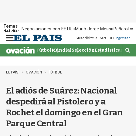
Temas
Negociaciones con EE.UU.
Murió Jorge Messi
Peñarol vs
del día:
Suscribite al 50% OFF
Ingresar
M
e
Fútbol
Mundial
Selección
Estadisticas
Agen
n
M
u
o
s
t
EL PAÍS
OVACIÓN
FÚTBOL
r
a
El adiós de Suárez: Nacional
r
b
despedirá al Pistolero y a
�
s
Rochet el domingo en el Gran
q
u
Parque Central
e
d