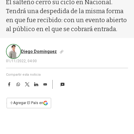
a
El salteño cerró su ciclo en Nacional.
Tendrá una despedida de la misma forma
en que fue recibido: con un evento abierto
al público en el que se cobrará entrada.
Diego Domínguez
01/11/2022, 04:00
Compartir esta noticia
F
W
T
L
E
a
h
w
i
m
c
a
i
n
a
e
t
t
k
i
+
Agregar El País en
b
s
t
e
l
o
A
e
d
o
p
r
I
k
p
n