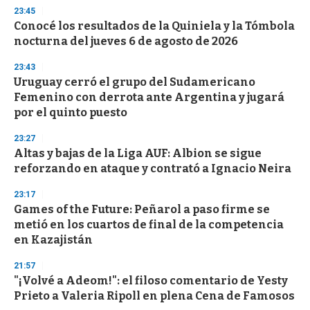
n
23:45
d
Conocé los resultados de la Quiniela y la Tómbola
s
o
nocturna del jueves 6 de agosto de 2026
f
3
23:43
3
s
Uruguay cerró el grupo del Sudamericano
e
Femenino con derrota ante Argentina y jugará
c
por el quinto puesto
o
n
d
23:27
s
Altas y bajas de la Liga AUF: Albion se sigue
reforzando en ataque y contrató a Ignacio Neira
23:17
Games of the Future: Peñarol a paso firme se
metió en los cuartos de final de la competencia
en Kazajistán
21:57
"¡Volvé a Adeom!": el filoso comentario de Yesty
Prieto a Valeria Ripoll en plena Cena de Famosos