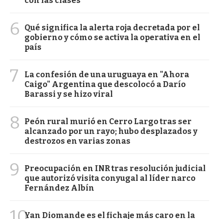
con las clases
6
Qué significa la alerta roja decretada por el
gobierno y cómo se activa la operativa en el
país
7
La confesión de una uruguaya en "Ahora
Caigo" Argentina que descolocó a Darío
Barassi y se hizo viral
8
Peón rural murió en Cerro Largo tras ser
alcanzado por un rayo; hubo desplazados y
destrozos en varias zonas
9
Preocupación en INR tras resolución judicial
que autorizó visita conyugal al líder narco
Fernández Albín
10
Yan Diomande es el fichaje más caro en la