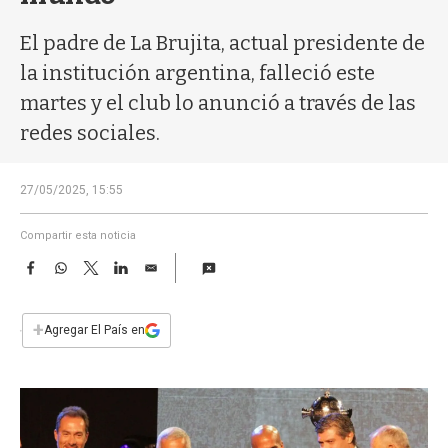
a
El padre de La Brujita, actual presidente de
la institución argentina, falleció este
martes y el club lo anunció a través de las
redes sociales.
27/05/2025, 15:55
Compartir esta noticia
F
W
T
L
E
a
h
w
i
m
c
a
i
n
a
e
t
t
k
i
+
Agregar El País en
b
s
t
e
l
o
A
e
d
o
p
r
I
k
p
n