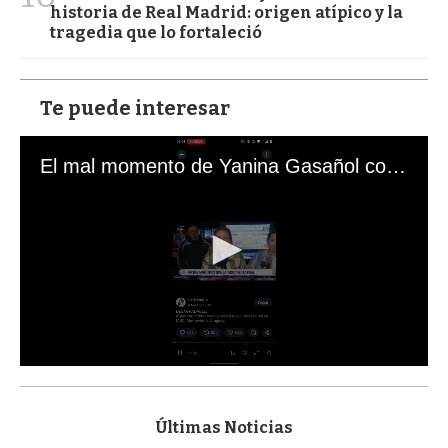
historia de Real Madrid: origen atípico y la
tragedia que lo fortaleció
Te puede interesar
El mal momento de Yanina Gasañol con un hincha argentino en "Subrayado"
0
s
e
c
Últimas Noticias
o