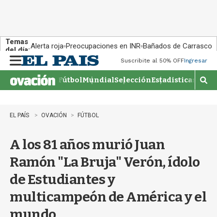
Temas
Alerta roja
Preocupaciones en INR
Bañados de Carrasco
del día:
Suscribite al 50% OFF
Ingresar
M
e
Fútbol
Mundial
Selección
Estadisticas
Agen
n
M
u
o
s
t
EL PAÍS
OVACIÓN
FÚTBOL
r
a
A los 81 años murió Juan
r
b
Ramón "La Bruja" Verón, ídolo
�
s
de Estudiantes y
q
u
multicampeón de América y el
e
d
mundo