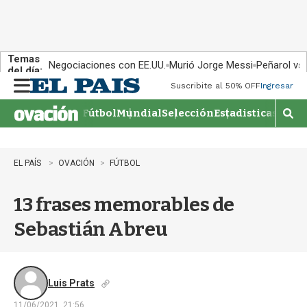
Temas
Negociaciones con EE.UU.
Murió Jorge Messi
Peñarol vs
del día:
Suscribite al 50% OFF
Ingresar
M
e
Fútbol
Mundial
Selección
Estadisticas
Agen
n
M
u
o
s
t
EL PAÍS
OVACIÓN
FÚTBOL
r
a
13 frases memorables de
r
b
Sebastián Abreu
�
s
q
u
e
Luis Prats
d
11/06/2021, 21:56