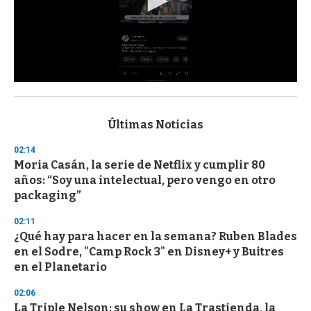
0
s
e
c
Últimas Noticias
o
n
02:14
d
Moria Casán, la serie de Netflix y cumplir 80
s
o
años: “Soy una intelectual, pero vengo en otro
f
packaging”
3
3
s
02:11
e
¿Qué hay para hacer en la semana? Ruben Blades
c
en el Sodre, "Camp Rock 3" en Disney+ y Buitres
o
n
en el Planetario
d
s
02:06
La Triple Nelson: su show en La Trastienda, la