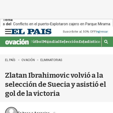
Tema
s del
Conflicto en el puerto
Explotaron cajero en Parque Miramar
día:
Suscribite al 50% OFF
Ingresar
M
e
Fútbol
Mundial
Selección
Estadisticas
Agen
n
M
u
o
s
t
EL PAÍS
OVACIÓN
ELIMINATORIAS
r
a
Zlatan Ibrahimovic volvió a la
r
b
selección de Suecia y asistió el
�
s
gol de la victoria
q
u
e
d