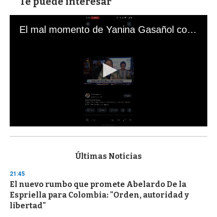
Te puede interesar
El mal momento de Yanina Gasañol con un hincha argentino en "Subrayado"
0
s
e
c
Últimas Noticias
o
n
21:45
d
El nuevo rumbo que promete Abelardo De la
s
o
Espriella para Colombia: "Orden, autoridad y
f
libertad"
3
3