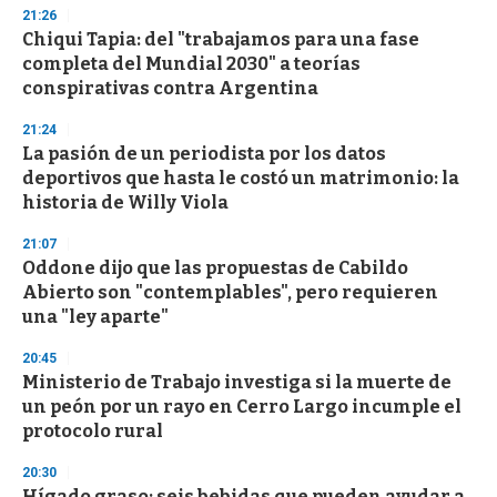
s
21:26
e
Chiqui Tapia: del "trabajamos para una fase
c
completa del Mundial 2030" a teorías
o
n
conspirativas contra Argentina
d
s
21:24
La pasión de un periodista por los datos
deportivos que hasta le costó un matrimonio: la
historia de Willy Viola
21:07
Oddone dijo que las propuestas de Cabildo
Abierto son "contemplables", pero requieren
una "ley aparte"
20:45
Ministerio de Trabajo investiga si la muerte de
un peón por un rayo en Cerro Largo incumple el
protocolo rural
20:30
Hígado graso: seis bebidas que pueden ayudar a