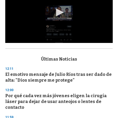
0
s
e
c
Últimas Noticias
o
n
12:11
d
El emotivo mensaje de Julio Ríos tras ser dado de
s
o
alta: "Dios siempre me protege"
f
3
12:00
3
s
Por qué cada vez más jóvenes eligen la cirugía
e
láser para dejar de usar anteojos o lentes de
c
contacto
o
n
d
11:59