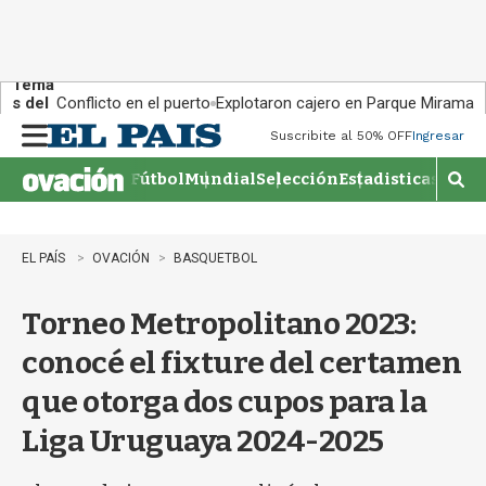
Tema
s del
Conflicto en el puerto
Explotaron cajero en Parque Miramar
día:
Suscribite al 50% OFF
Ingresar
M
e
Fútbol
Mundial
Selección
Estadisticas
Agen
n
M
u
o
s
t
EL PAÍS
OVACIÓN
BASQUETBOL
r
a
Torneo Metropolitano 2023:
r
b
conocé el fixture del certamen
�
s
que otorga dos cupos para la
q
u
Liga Uruguaya 2024-2025
e
d