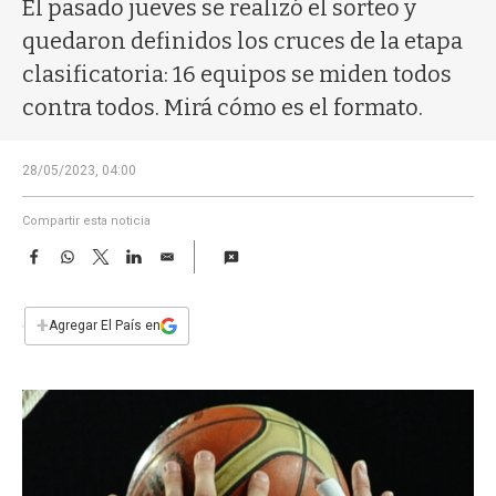
a
El pasado jueves se realizó el sorteo y
quedaron definidos los cruces de la etapa
clasificatoria: 16 equipos se miden todos
contra todos. Mirá cómo es el formato.
28/05/2023, 04:00
Compartir esta noticia
F
W
T
L
E
a
h
w
i
m
c
a
i
n
a
e
t
t
k
i
+
Agregar El País en
b
s
t
e
l
o
A
e
d
o
p
r
I
k
p
n