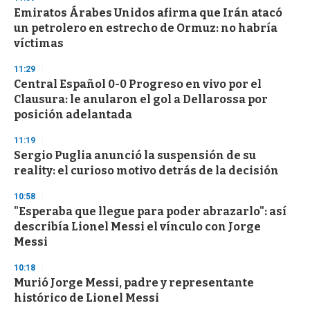
s
Emiratos Árabes Unidos afirma que Irán atacó
un petrolero en estrecho de Ormuz: no habría
víctimas
11:29
Central Español 0-0 Progreso en vivo por el
Clausura: le anularon el gol a Dellarossa por
posición adelantada
11:19
Sergio Puglia anunció la suspensión de su
reality: el curioso motivo detrás de la decisión
10:58
"Esperaba que llegue para poder abrazarlo": así
describía Lionel Messi el vínculo con Jorge
Messi
10:18
Murió Jorge Messi, padre y representante
histórico de Lionel Messi