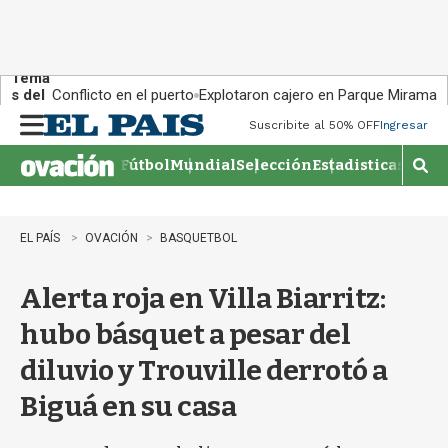
Tema
s del
Conflicto en el puerto
Explotaron cajero en Parque Miramar
día:
Suscribite al 50% OFF
Ingresar
M
e
Fútbol
Mundial
Selección
Estadisticas
Agen
n
M
u
o
s
t
EL PAÍS
OVACIÓN
BASQUETBOL
r
a
Alerta roja en Villa Biarritz:
r
b
hubo básquet a pesar del
�
s
diluvio y Trouville derrotó a
q
u
Biguá en su casa
e
d