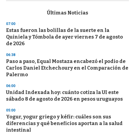
s
e
c
Últimas Noticias
o
n
07:00
d
Estas fueron las bolillas de la suerte en la
s
o
Quiniela y Tómbola de ayer viernes 7 de agosto
f
de 2026
3
3
s
06:38
e
Paso a paso, Equal Mostaza encabezó el podio de
c
Carlos Daniel Etchechoury en el Comparación de
o
n
Palermo
d
s
06:00
Unidad Indexada hoy: cuánto cotiza la UI este
sábado 8 de agosto de 2026 en pesos uruguayos
05:00
Yogur, yogur griego y kéfir: cuáles son sus
diferencias y qué beneficios aportan a la salud
intestinal