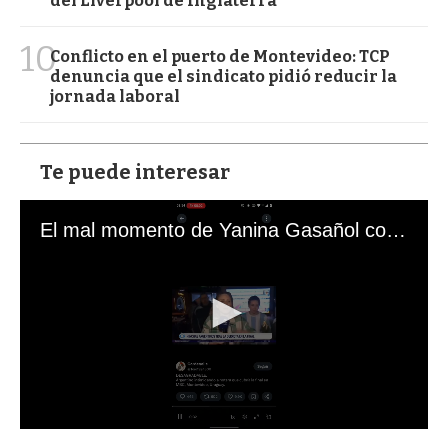
del Liverpool de Inglaterra
10
Conflicto en el puerto de Montevideo: TCP
denuncia que el sindicato pidió reducir la
jornada laboral
Te puede interesar
El mal momento de Yanina Gasañol con un hincha argentino en "Subrayado"
0