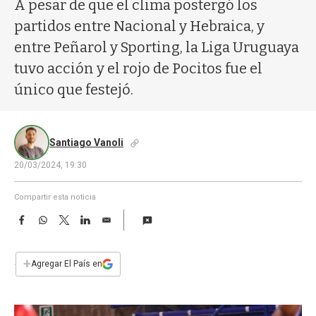
a
A pesar de que el clima postergó los
partidos entre Nacional y Hebraica, y
entre Peñarol y Sporting, la Liga Uruguaya
tuvo acción y el rojo de Pocitos fue el
único que festejó.
Santiago Vanoli
20/03/2024, 19:30
Compartir esta noticia
F
W
T
L
E
a
h
w
i
m
c
a
i
n
a
e
t
t
k
i
+
Agregar El País en
b
s
t
e
l
o
A
e
d
o
p
r
I
k
p
n