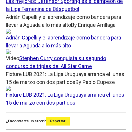
Las mejores: Defensor Sporting es el campeón de
la Liga Femenina de Básquetbol
Adrián Capelli y el aprendizaje como bandera para
llevar a Aguada a lo más alto
By
Enrique Arrillaga
Adrián Capelli y el aprendizaje como bandera para
llevar a Aguada a lo más alto
Video
Stephen Curry conquista su segundo
concurso de triples del All Star Game
Fixture LUB 2021: La Liga Uruguaya arranca el lunes
15 de marzo con dos partidos
By
Pablo Cupese
Fixture LUB 2021: La Liga Uruguaya arranca el lunes
15 de marzo con dos partidos
¿Encontraste un error?
Reportar