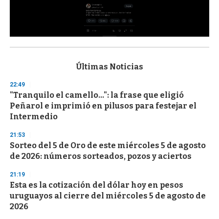
0
s
e
c
Últimas Noticias
o
n
22:49
d
"Tranquilo el camello...": la frase que eligió
s
o
Peñarol e imprimió en pilusos para festejar el
f
Intermedio
3
3
s
21:53
e
Sorteo del 5 de Oro de este miércoles 5 de agosto
c
de 2026: números sorteados, pozos y aciertos
o
n
d
21:19
s
Esta es la cotización del dólar hoy en pesos
uruguayos al cierre del miércoles 5 de agosto de
2026