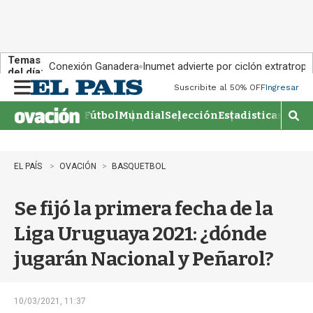
Temas
Conexión Ganadera
Inumet advierte por ciclón extratropi
del día:
Suscribite al 50% OFF
Ingresar
M
e
Fútbol
Mundial
Selección
Estadisticas
Agen
n
M
u
o
s
t
EL PAÍS
OVACIÓN
BASQUETBOL
r
a
Se fijó la primera fecha de la
r
b
Liga Uruguaya 2021: ¿dónde
�
s
jugarán Nacional y Peñarol?
q
u
e
d
10/03/2021, 11:37