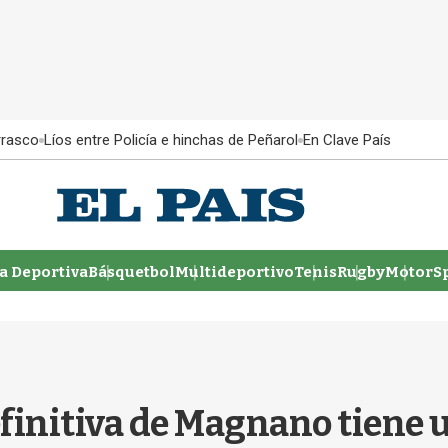
rrasco
Líos entre Policía e hinchas de Peñarol
En Clave País
 Deportiva
Básquetbol
Multideportivo
Tenis
Rugby
MotorSp
definitiva de Magnano tiene