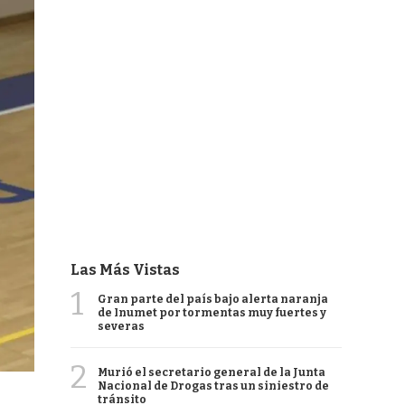
Las Más Vistas
1
Gran parte del país bajo alerta naranja
de Inumet por tormentas muy fuertes y
severas
2
Murió el secretario general de la Junta
Nacional de Drogas tras un siniestro de
tránsito