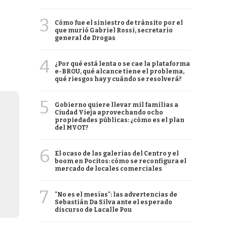
3
Cómo fue el siniestro de tránsito por el
que murió Gabriel Rossi, secretario
general de Drogas
4
¿Por qué está lenta o se cae la plataforma
e-BROU, qué alcance tiene el problema,
qué riesgos hay y cuándo se resolverá?
5
Gobierno quiere llevar mil familias a
Ciudad Vieja aprovechando ocho
propiedades públicas: ¿cómo es el plan
del MVOT?
6
El ocaso de las galerías del Centro y el
boom en Pocitos: cómo se reconfigura el
mercado de locales comerciales
7
"No es el mesías": las advertencias de
Sebastián Da Silva ante el esperado
discurso de Lacalle Pou