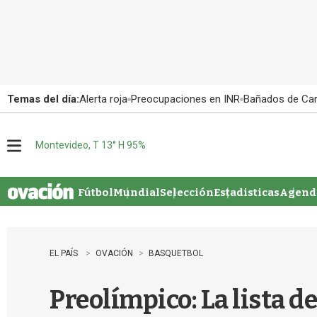
Temas del día:
Alerta roja
Preocupaciones en INR
Bañados de Ca
Montevideo, T 13° H 95%
M
e
n
u
Fútbol
Mundial
Selección
Estadisticas
Agenda
EL PAÍS
OVACIÓN
BASQUETBOL
Preolímpico: La lista 