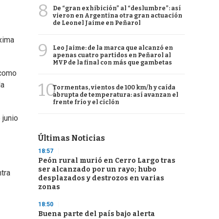
8
De “gran exhibición” al “deslumbre”: así
vieron en Argentina otra gran actuación
de Leonel Jaime en Peñarol
óxima
9
Leo Jaime: de la marca que alcanzó en
apenas cuatro partidos en Peñarol al
MVP de la final con más que gambetas
 como
10
la
Tormentas, vientos de 100 km/h y caída
abrupta de temperatura: así avanzan el
frente frío y el ciclón
 junio
Últimas Noticias
18:57
Peón rural murió en Cerro Largo tras
ser alcanzado por un rayo; hubo
ntra
desplazados y destrozos en varias
zonas
18:50
Buena parte del país bajo alerta