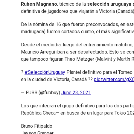
Ruben Magnano
, técnico de la
selección uruguaya 
definitiva de jugadores que viajarán a Victoria (Canadá
De la nómina de 16 que fueron preconvocados, en este 
madrugada) fueron cortados cuatro, el más significativ
Desde el mediodía, luego del entrenamiento matutino,
Mauricio Arregui iban a ser desafectados. Esto se confi
que tampoco figuran Theo Metzger (Malvín) y Martín R
?
#SelecciónUruguay
Plantel definitivo para el Torne
en la ciudad de Victoria, Canadá ??
pic.twitter.com/g
— FUBB (@fubbuy)
June 23, 2021
Los que integran el grupo definitivo para los dos parti
República Checa— en busca de un lugar para Tokio 202
Bruno Fitipaldo
Jayson Granger